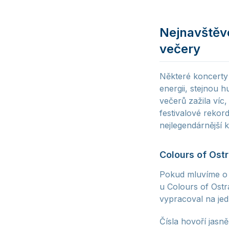
Nejnavštěvo
večery
Některé koncerty s
energii, stejnou 
večerů zažila víc
festivalové reko
nejlegendárnější k
Colours of Ost
Pokud mluvíme o n
u Colours of Ostr
vypracoval na jed
Čísla hovoří jasně