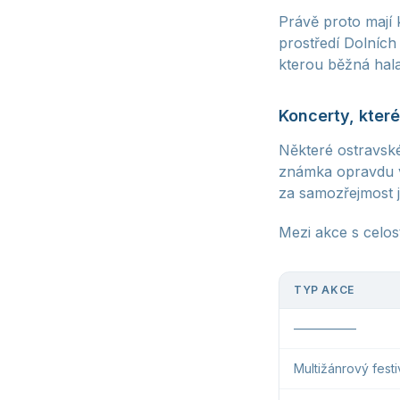
Právě proto mají 
prostředí Dolních
kterou běžná hal
Koncerty, které
Některé ostravské 
známka opravdu v
za samozřejmost j
Mezi akce s celo
TYP AKCE
—————
Multižánrový festi