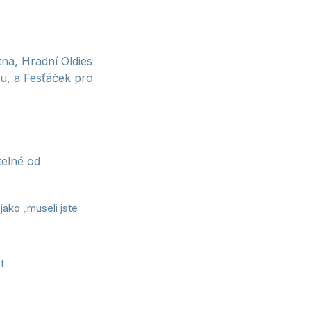
tna, Hradní Oldies
ou, a Fesťáček pro
telné od
jako „museli jste
t