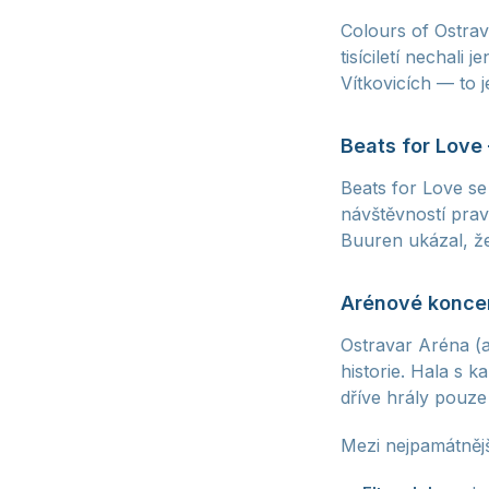
Colours of Ostrav
tisíciletí nechali
Vítkovicích — to 
Beats for Love
Beats for Love se
návštěvností prav
Buuren ukázal, že
Arénové konce
Ostravar Aréna (a
historie. Hala s 
dříve hrály pouze
Mezi nejpamátnějš