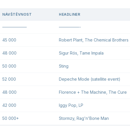
NÁVŠTĚVNOST
HEADLINER
——————
—————-
45 000
Robert Plant, The Chemical Brothers
48 000
Sigur Rós, Tame Impala
50 000
Sting
52 000
Depeche Mode (satellite event)
48 000
Florence + The Machine, The Cure
42 000
Iggy Pop, LP
50 000+
Stormzy, Rag'n'Bone Man