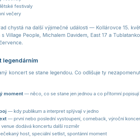
ětské festivaly
ní večery
ad chystá na další výjimečné události — Kollárovce 15. kvě
na s Village People, Michalem Davidem, East 17 a Tublatank
 července.
t legendárním
ný koncert se stane legendou. Co odlišuje ty nezapomenu
ný moment
— něco, co se stane jen jednou a co přítomní popisují 
boj
— kdy publikum a interpret splývají v jedno
ext
— první nebo poslední vystoupení, comeback, výroční koncer
 venue dodává koncertu další rozměr
čekaný host, speciální setlist, spontánní moment