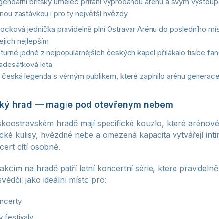
endární britský umělec přitáhl vyprodanou arénu a svým vystoup
jnou zastávkou i pro ty největší hvězdy
cková jednička pravidelně plní Ostravar Arénu do posledního mís
jejich nejlepším
urné jedné z nejpopulárnějších českých kapel přilákalo tisíce fano
adesátková léta
 česká legenda s věrným publikem, které zaplnilo arénu generac
ský hrad — magie pod otevřeným nebem
skoostravském hradě mají specifické kouzlo, které arén
ické kulisy, hvězdné nebe a omezená kapacita vytvářejí int
cert cítí osobně.
kcím na hradě patří letní koncertní série, které pravidelně p
vědčil jako ideální místo pro:
oncerty
 festivaly