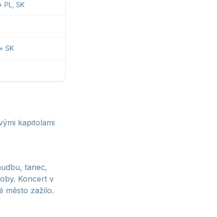
+ PL, SK
 + SK
vými kapitolami
hudbu, tanec,
doby. Koncert v
é město zažilo.