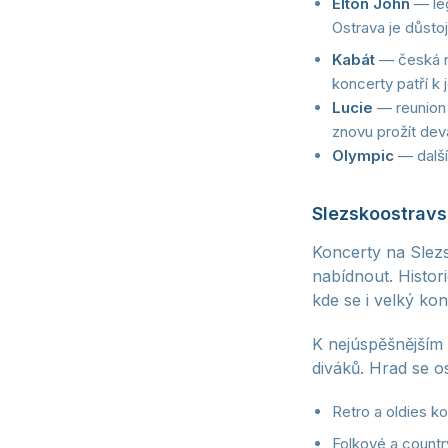
Elton John
— leg
Ostrava je důsto
Kabát
— česká ro
koncerty patří k 
Lucie
— reunion t
znovu prožít dev
Olympic
— další
Slezskoostrav
Koncerty na Slez
nabídnout. Histor
kde se i velký kon
K nejúspěšnějším a
diváků. Hrad se os
Retro a oldies k
Folkové a country