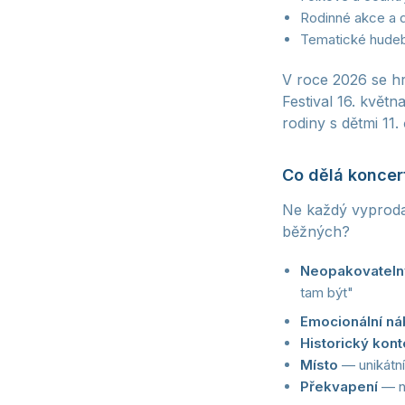
Rodinné akce a d
Tematické hudeb
V roce 2026 se hr
Festival 16. květ
rodiny s dětmi 11.
Co dělá koncer
Ne každý vyproda
běžných?
Neopakovatel
tam být"
Emocionální ná
Historický kont
Místo
— unikátní
Překvapení
— ne