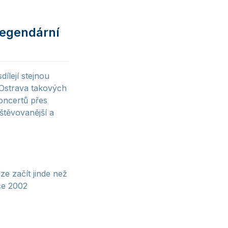
legendární
ílejí stejnou
 Ostrava takových
oncertů přes
štěvovanější a
e začít jinde než
ce 2002