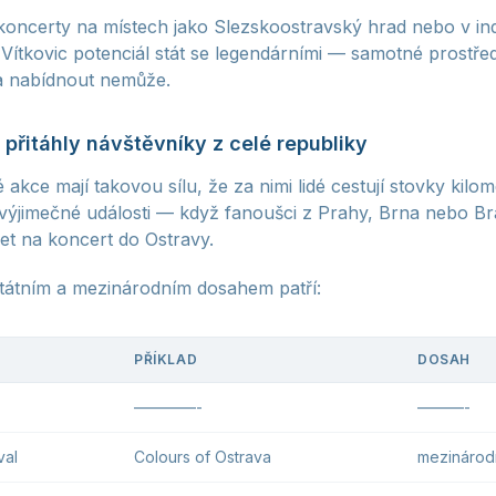
koncerty na místech jako Slezskoostravský hrad nebo v ind
 Vítkovic potenciál stát se legendárními — samotné prostřed
a nabídnout nemůže.
 přitáhly návštěvníky z celé republiky
akce mají takovou sílu, že za nimi lidé cestují stovky kilom
ýjimečné události — když fanoušci z Prahy, Brna nebo Bra
et na koncert do Ostravy.
státním a mezinárodním dosahem patří:
PŘÍKLAD
DOSAH
————-
———-
val
Colours of Ostrava
mezinárod