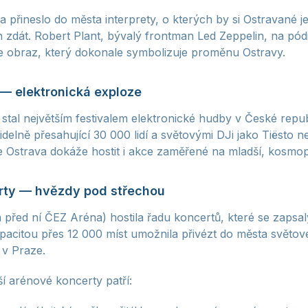
a přineslo do města interprety, o kterých by si Ostravané j
 jen zdát. Robert Plant, bývalý frontman Led Zeppelin, na pó
je obraz, který dokonale symbolizuje proměnu Ostravy.
 — elektronická exploze
 stal největším festivalem elektronické hudby v České repub
idelně přesahující 30 000 lidí a světovými DJi jako Tiësto 
 Ostrava dokáže hostit i akce zaměřené na mladší, kosmopo
rty — hvězdy pod střechou
 před ní ČEZ Aréna) hostila řadu koncertů, které se zapsa
kapacitou přes 12 000 míst umožnila přivézt do města světov
 v Praze.
í arénové koncerty patří: