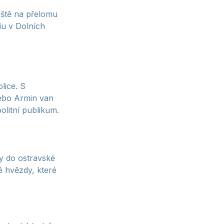
eště na přelomu
diu v Dolních
lice. S
nebo Armin van
litní publikum.
ly do ostravské
é hvězdy, které