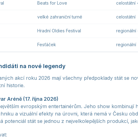
val
Beats for Love
celostátní 
velké zahraniční turné
celostátní
Hradní Oldies Festival
regionální
Fesťáček
regionální
didáti na nové legendy
aných akcí roku 2026 mají všechny předpoklady stát se no
í historie.
r Aréně (17. října 2026)
největším evropským entertainérům. Jeho show kombinují 
chniku a vizuální efekty na úrovni, která nemá v Česku ob
 potenciál stát se jednou z nejvelkolepějších produkcí, jak
at: