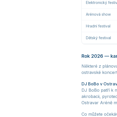
Elektronický festi
Arénová show
Hradní festival
Dětský festival
Rok 2026 — kan
Některé z plánov
ostravské koncertn
DJ BoBo v Ostrava
DJ BoBo patří k 
akrobacii, pyrote
Ostravar Aréně má
Co můžete očekáv