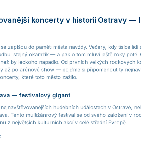
vanější koncerty v historii Ostravy — 
e zapíšou do paměti města navždy. Večery, kdy tisíce lidí sd
hudbu, stejný okamžik — a pak o tom mluví ještě roky poté.
, než by leckoho napadlo. Od prvních velkých rockových k
rdy až po arénové show — pojďme si připomenout ty nejnav
oncerty, které toto město zažilo.
rava — festivalový gigant
ejnavštěvovanějších hudebních událostech v Ostravě, nelz
ava. Tento multižánrový festival se od svého založení v ro
nu z největších kulturních akcí v celé střední Evropě.
: