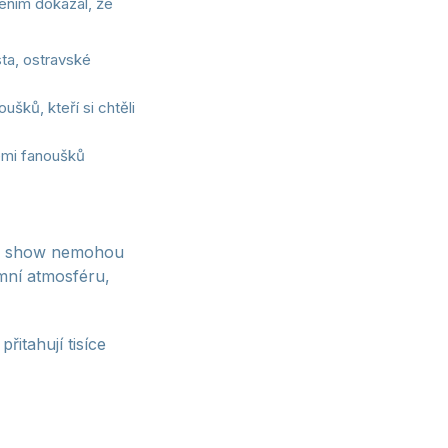
ením dokázal, že
ta, ostravské
ušků, kteří si chtěli
emi fanoušků
ové show nemohou
imní atmosféru,
řitahují tisíce