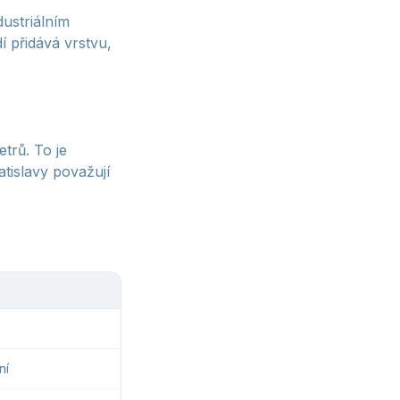
ustriálním
í přidává vrstvu,
etrů. To je
tislavy považují
ní