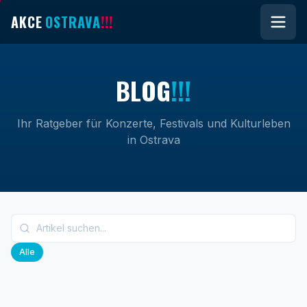
AKCE
OSTRAVA
!!!
B
L
O
G
!!!
Ihr Ratgeber für Konzerte, Festivals und Kulturleben
in Ostrava
Alle