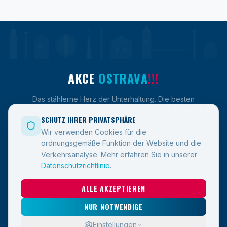
AKCE
OSTRAVA
!!!
Das stählerne Herz der Unterhaltung. Die besten
Konzerte, Festivals und Shows in Ostrava und Umgebung.
SCHUTZ IHRER PRIVATSPHÄRE
Wir verwenden Cookies für die
ordnungsgemäße Funktion der Website und die
LINKS
Verkehrsanalyse.
Mehr erfahren Sie in unserer
Datenschutzrichtlinie
.
Veranstaltungen
ALLE AKZEPTIEREN
Blog
Kontakt
NUR NOTWENDIGE
Einstellungen