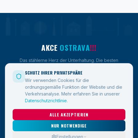
AKCE
OSTRAVA
!!!
Das stählerne Herz der Unterhaltung. Die besten
Konzerte, Festivals und Shows in Ostrava und Umgebung.
SCHUTZ IHRER PRIVATSPHÄRE
Wir verwenden Cookies für die
ordnungsgemäße Funktion der Website und die
LINKS
Verkehrsanalyse.
Mehr erfahren Sie in unserer
Datenschutzrichtlinie
.
Veranstaltungen
ALLE AKZEPTIEREN
Blog
Kontakt
NUR NOTWENDIGE
Einstellungen