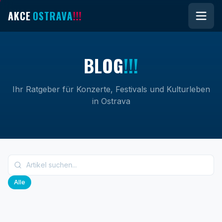
AKCE
OSTRAVA
!!!
B
L
O
G
!!!
Ihr Ratgeber für Konzerte, Festivals und Kulturleben
in Ostrava
Alle