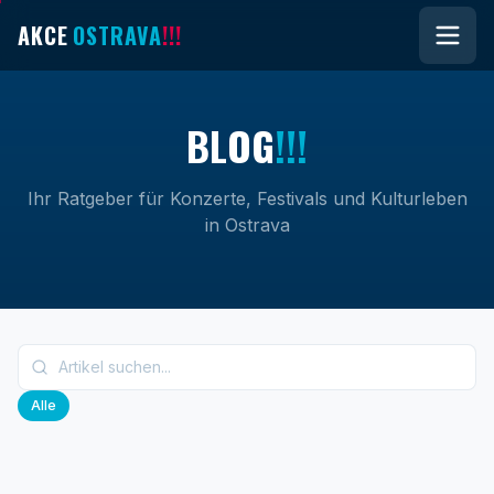
AKCE
OSTRAVA
!!!
B
L
O
G
!!!
Ihr Ratgeber für Konzerte, Festivals und Kulturleben
in Ostrava
Alle