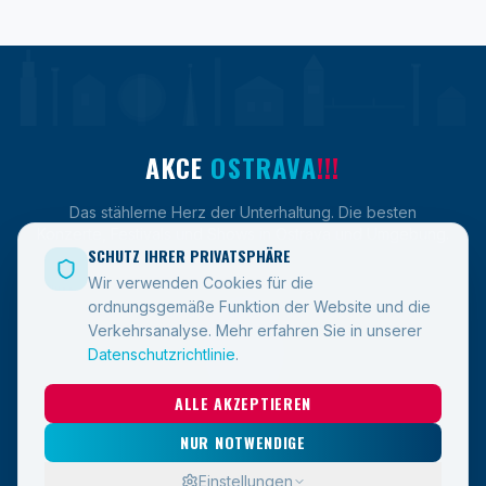
AKCE
OSTRAVA
!!!
Das stählerne Herz der Unterhaltung. Die besten
Konzerte, Festivals und Shows in Ostrava und Umgebung.
SCHUTZ IHRER PRIVATSPHÄRE
Wir verwenden Cookies für die
ordnungsgemäße Funktion der Website und die
LINKS
Verkehrsanalyse.
Mehr erfahren Sie in unserer
Datenschutzrichtlinie
.
Veranstaltungen
ALLE AKZEPTIEREN
Blog
Kontakt
NUR NOTWENDIGE
Einstellungen