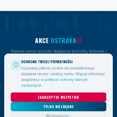
AKCE
OSTRAVA
!!!
Stalowe serce rozrywki. Najlepsze koncerty, festiwale i
show w Ostrawie i okolicach.
OCHRONA TWOJEJ PRYWATNOŚCI
Używamy plików cookie do prawidłowego
działania strony i analizy ruchu.
Więcej informacji
LINKI
znajdziesz w
polityce ochrony danych
osobowych
.
Wydarzenia
ZAAKCEPTUJ WSZYSTKIE
Blog
Kontakt
TYLKO NIEZBĘDNE
Ustawienia