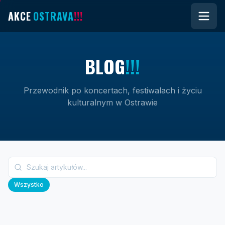
AKCE
OSTRAVA
!!!
B
L
O
G
!!!
Przewodnik po koncertach, festiwalach i życiu
kulturalnym w Ostrawie
Wszystko