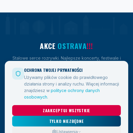
AKCE
OSTRAVA
!!!
Stalowe serce rozrywki. Najlepsze koncerty, festiwale i
show w Ostrawie i okolicach.
OCHRONA TWOJEJ PRYWATNOŚCI
Używamy plików cookie do prawidłowego
działania strony i analizy ruchu.
Więcej informacji
LINKI
znajdziesz w
polityce ochrony danych
osobowych
.
Wydarzenia
ZAAKCEPTUJ WSZYSTKIE
Blog
Kontakt
TYLKO NIEZBĘDNE
Ustawienia