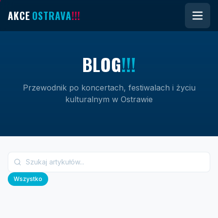
AKCE
OSTRAVA
!!!
B
L
O
G
!!!
Przewodnik po koncertach, festiwalach i życiu
kulturalnym w Ostrawie
Wszystko