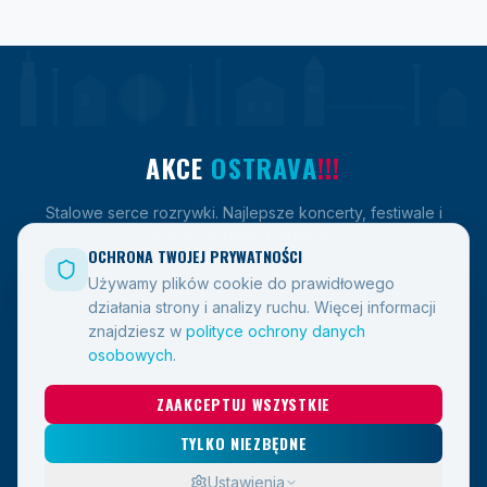
AKCE
OSTRAVA
!!!
Stalowe serce rozrywki. Najlepsze koncerty, festiwale i
show w Ostrawie i okolicach.
OCHRONA TWOJEJ PRYWATNOŚCI
Używamy plików cookie do prawidłowego
działania strony i analizy ruchu.
Więcej informacji
LINKI
znajdziesz w
polityce ochrony danych
osobowych
.
Wydarzenia
ZAAKCEPTUJ WSZYSTKIE
Blog
Kontakt
TYLKO NIEZBĘDNE
Ustawienia