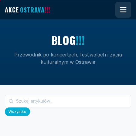
AKCE
OSTRAVA
!!!
B
L
O
G
!!!
Przewodnik po koncertach, festiwalach i życiu
kulturalnym w Ostrawie
Wszystko