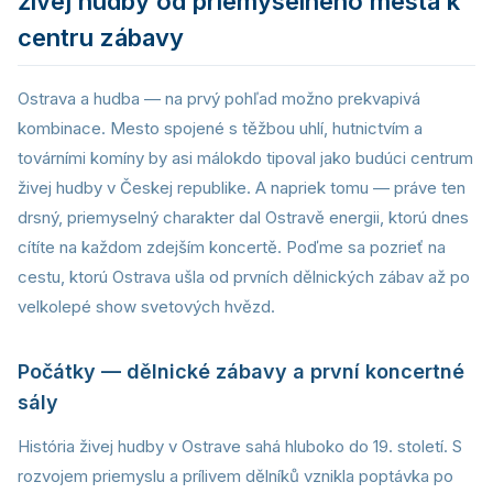
živej hudby od priemyselného mesta k
centru zábavy
Ostrava a hudba — na prvý pohľad možno prekvapivá
kombinace. Mesto spojené s těžbou uhlí, hutnictvím a
továrními komíny by asi málokdo tipoval jako budúci centrum
živej hudby v Českej republike. A napriek tomu — práve ten
drsný, priemyselný charakter dal Ostravě energii, ktorú dnes
cítíte na každom zdejším koncertě. Poďme sa pozrieť na
cestu, ktorú Ostrava ušla od prvních dělnických zábav až po
velkolepé show svetových hvězd.
Počátky — dělnické zábavy a první koncertné
sály
História živej hudby v Ostrave sahá hluboko do 19. století. S
rozvojem priemyslu a prílivem dělníků vznikla poptávka po