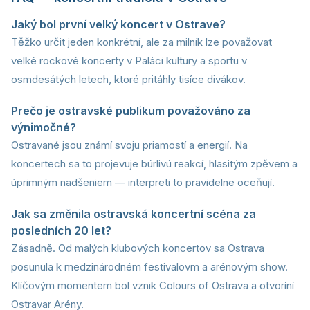
Jaký bol první velký koncert v Ostrave?
Těžko určit jeden konkrétní, ale za milník lze považovat
velké rockové koncerty v Paláci kultury a sportu v
osmdesátých letech, ktoré pritáhly tisíce divákov.
Prečo je ostravské publikum považováno za
výnimočné?
Ostravané jsou známí svoju priamostí a energií. Na
koncertech sa to projevuje búrlivú reakcí, hlasitým zpěvem a
úprimným nadšeniem — interpreti to pravidelne oceňují.
Jak sa změnila ostravská koncertní scéna za
posledních 20 let?
Zásadně. Od malých klubových koncertov sa Ostrava
posunula k medzinárodném festivalovm a arénovým show.
Klíčovým momentem bol vznik Colours of Ostrava a otvoríní
Ostravar Arény.