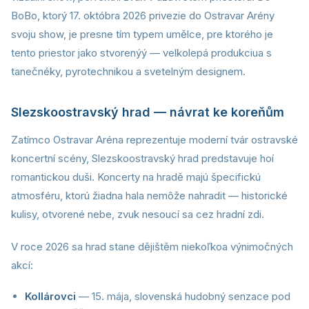
BoBo, ktorý 17. októbra 2026 privezie do Ostravar Arény
svoju show, je presne tím typem umělce, pre ktorého je
tento priestor jako stvorenýý — velkolepá produkciua s
tanečnéky, pyrotechnikou a svetelným designem.
Slezskoostravský hrad — návrat ke koreňům
Zatímco Ostravar Aréna reprezentuje moderní tvár ostravské
koncertní scény, Slezskoostravský hrad predstavuje hoí
romantickou duši. Koncerty na hradě majú špecifickú
atmosféru, ktorú žiadna hala nemôže nahradit — historické
kulisy, otvorené nebe, zvuk nesoucí sa cez hradní zdi.
V roce 2026 sa hrad stane dějištěm niekoľkoa výnimočných
akcí:
Kollárovci
— 15. mája, slovenská hudobný senzace pod