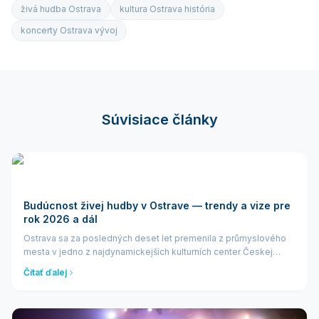
živá hudba Ostrava
kultura Ostrava história
koncerty Ostrava vývoj
Súvisiace články
Budúcnost živej hudby v Ostrave — trendy a vize pre
rok 2026 a dál
Ostrava sa za posledných deset let premenila z průmyslového
mesta v jedno z najdynamickejších kulturních center Českej
republiky. Živá hudba tu nežije len vďaka tradičním festivalovm
Čítať ďalej
— roste vďaka novým p...