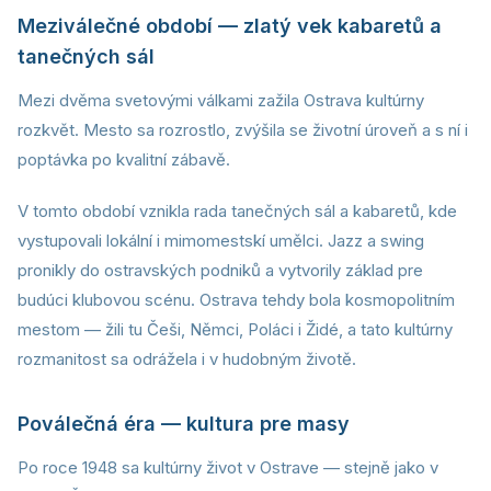
Meziválečné období — zlatý vek kabaretů a
tanečných sál
Mezi dvěma svetovými válkami zažila Ostrava kultúrny
rozkvět. Mesto sa rozrostlo, zvýšila se životní úroveň a s ní i
poptávka po kvalitní zábavě.
V tomto období vznikla rada tanečných sál a kabaretů, kde
vystupovali lokální i mimomestskí umělci. Jazz a swing
pronikly do ostravských podniků a vytvorily základ pre
budúci klubovou scénu. Ostrava tehdy bola kosmopolitním
mestom — žili tu Češi, Němci, Poláci i Židé, a tato kultúrny
rozmanitost sa odrážela i v hudobným životě.
Poválečná éra — kultura pre masy
Po roce 1948 sa kultúrny život v Ostrave — stejně jako v