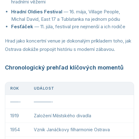
hradními věžemi
Hradní Oldies Festival
— 16. mája, Village People,
Michal David, East 17 a Tublatanka na jednom pódiu
Fesťáček
— 11. júla, festival pre nejmenší a ich rodiče
Hrad jako koncertní venue je dokonalým príkladem toho, jak
Ostrava dokáže propojit históriu s moderní zábavou.
Chronologický prehľad klíčových momentů
ROK
UDÁLOST
——-
————-
1919
Založení Městského divadla
1954
Vznik Janáčkovy filharmonie Ostrava