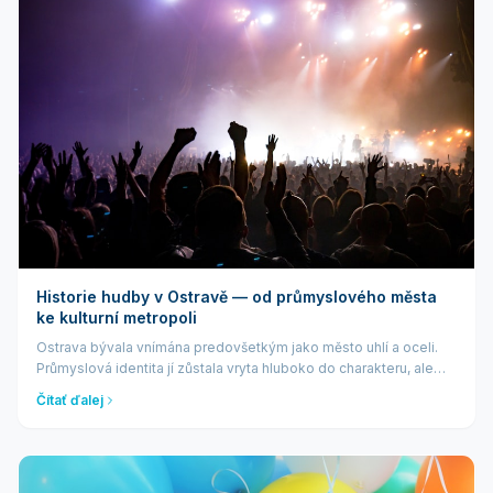
Historie hudby v Ostravě — od průmyslového města
ke kulturní metropoli
Ostrava bývala vnímána predovšetkým jako město uhlí a oceli.
Průmyslová identita jí zůstala vryta hluboko do charakteru, ale
právě z tohoto drsného prostředí vyrostla jedna z nejživějších
Čítať ďalej
hudebních scén v Českej republike. Cesta od hornických
dechových...