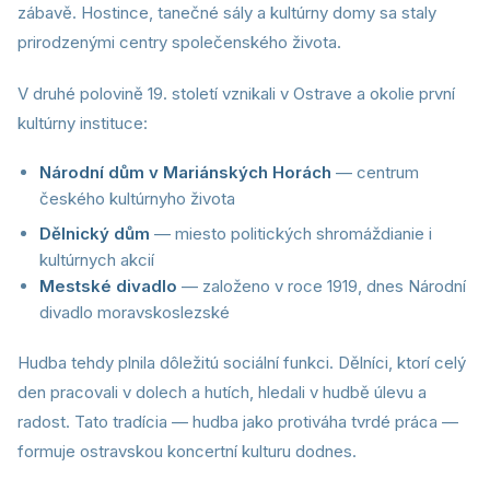
zábavě. Hostince, tanečné sály a kultúrny domy sa staly
prirodzenými centry společenského života.
V druhé polovině 19. století vznikali v Ostrave a okolie první
kultúrny instituce:
Národní dům v Mariánských Horách
— centrum
českého kultúrnyho života
Dělnický dům
— miesto politických shromáždianie i
kultúrnych akcií
Mestské divadlo
— založeno v roce 1919, dnes Národní
divadlo moravskoslezské
Hudba tehdy plnila dôležitú sociální funkci. Dělníci, ktorí celý
den pracovali v dolech a hutích, hledali v hudbě úlevu a
radost. Tato tradícia — hudba jako protiváha tvrdé práca —
formuje ostravskou koncertní kulturu dodnes.