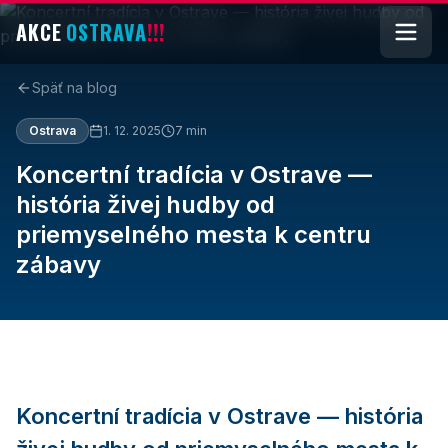
AKCE
OSTRAVA
!!!
Späť na blog
Ostrava
1. 12. 2025
7
min
Koncertní tradícia v Ostrave —
história živej hudby od
priemyselného mesta k centru
zábavy
Koncertní tradícia v Ostrave — história