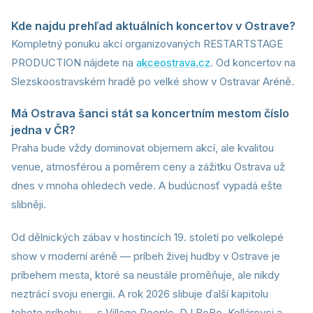
Kde najdu prehľad aktuálních koncertov v Ostrave?
Kompletný ponuku akcí organizovaných RESTARTSTAGE
PRODUCTION nájdete na
akceostrava.cz
. Od koncertov na
Slezskoostravském hradě po velké show v Ostravar Aréně.
Má Ostrava šanci stát sa koncertním mestom číslo
jedna v ČR?
Praha bude vždy dominovat objemem akcí, ale kvalitou
venue, atmosférou a poměrem ceny a zážitku Ostrava už
dnes v mnoha ohledech vede. A budúcnosť vypadá ešte
slibněji.
Od dělnických zábav v hostincích 19. století po velkolepé
show v moderní aréně — príbeh živej hudby v Ostrave je
príbehem mesta, ktoré sa neustále proměňuje, ale nikdy
neztrácí svoju energii. A rok 2026 slibuje ďalší kapitolu
tohoto príbehu — s Village People, DJ BoBo, Kollárovci a