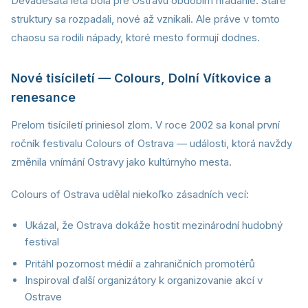
Devadesátá léta bola pre Ostravu obdobím hľadanie. Staré
struktury sa rozpadali, nové až vznikali. Ale práve v tomto
chaosu sa rodili nápady, ktoré mesto formují dodnes.
Nové tisíciletí — Colours, Dolní Vítkovice a
renesance
Prelom tisíciletí priniesol zlom. V roce 2002 sa konal první
ročník festivalu Colours of Ostrava — události, ktorá navždy
změnila vnímání Ostravy jako kultúrnyho mesta.
Colours of Ostrava udělal niekoľko zásadních vecí:
Ukázal, že Ostrava dokáže hostit mezinárodní hudobný
festival
Pritáhl pozornost médií a zahraničních promotérů
Inspiroval ďalší organizátory k organizovanie akcí v
Ostrave