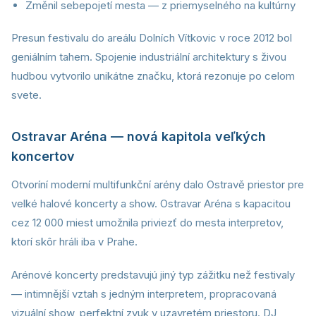
Změnil sebepojetí mesta — z priemyselného na kultúrny
Presun festivalu do areálu Dolních Vítkovic v roce 2012 bol
geniálním tahem. Spojenie industriální architektury s živou
hudbou vytvorilo unikátne značku, ktorá rezonuje po celom
svete.
Ostravar Aréna — nová kapitola veľkých
koncertov
Otvoríní moderní multifunkční arény dalo Ostravě priestor pre
velké halové koncerty a show. Ostravar Aréna s kapacitou
cez 12 000 miest umožnila priviezť do mesta interpretov,
ktorí skôr hráli iba v Prahe.
Arénové koncerty predstavujú jiný typ zážitku než festivaly
— intimnější vztah s jedným interpretem, propracovaná
vizuální show, perfektní zvuk v uzavretém priestoru. DJ