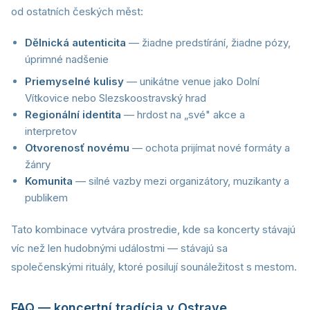
od ostatních českých měst:
Dělnická autenticita
— žiadne predstírání, žiadne pózy,
úprimné nadšenie
Priemyselné kulisy
— unikátne venue jako Dolní
Vítkovice nebo Slezskoostravský hrad
Regionální identita
— hrdost na „své" akce a
interpretov
Otvorenosť novému
— ochota prijímat nové formáty a
žánry
Komunita
— silné vazby mezi organizátory, muzikanty a
publikem
Tato kombinace vytvára prostredie, kde sa koncerty stávajú
víc než len hudobnými událostmi — stávajú sa
společenskými rituály, ktoré posilují sounáležitost s mestom.
FAQ — koncertní tradícia v Ostrave