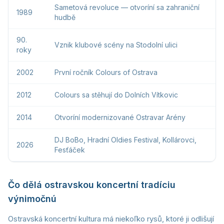
Sametová revoluce — otvoríní sa zahraniční
1989
hudbě
90.
Vznik klubové scény na Stodolní ulici
roky
2002
První ročník Colours of Ostrava
2012
Colours sa stěhují do Dolních Vítkovic
2014
Otvoríní modernizované Ostravar Arény
DJ BoBo, Hradní Oldies Festival, Kollárovci,
2026
Fesťáček
Čo dělá ostravskou koncertní tradíciu
výnimočnú
Ostravská koncertní kultura má niekoľko rysů, ktoré ji odlišují