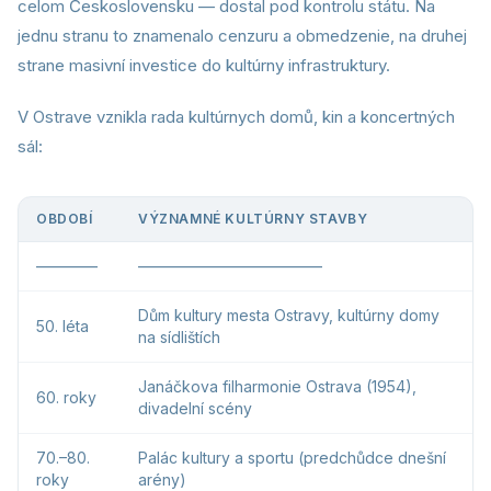
celom Československu — dostal pod kontrolu státu. Na
jednu stranu to znamenalo cenzuru a obmedzenie, na druhej
strane masivní investice do kultúrny infrastruktury.
V Ostrave vznikla rada kultúrnych domů, kin a koncertných
sál:
OBDOBÍ
VÝZNAMNÉ KULTÚRNY STAVBY
————
————————————
Dům kultury mesta Ostravy, kultúrny domy
50. léta
na sídlištích
Janáčkova filharmonie Ostrava (1954),
60. roky
divadelní scény
70.–80.
Palác kultury a sportu (predchůdce dnešní
roky
arény)