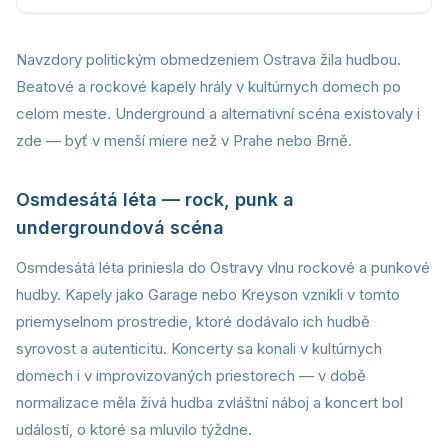
Navzdory politickým obmedzeniem Ostrava žila hudbou.
Beatové a rockové kapely hrály v kultúrnych domech po
celom meste. Underground a alternativní scéna existovaly i
zde — byť v menší miere než v Prahe nebo Brně.
Osmdesátá léta — rock, punk a
undergroundová scéna
Osmdesátá léta priniesla do Ostravy vlnu rockové a punkové
hudby. Kapely jako Garage nebo Kreyson vznikli v tomto
priemyselnom prostredie, ktoré dodávalo ich hudbě
syrovost a autenticitu. Koncerty sa konali v kultúrnych
domech i v improvizovaných priestorech — v době
normalizace měla živá hudba zvláštní náboj a koncert bol
událostí, o ktoré sa mluvilo týždne.