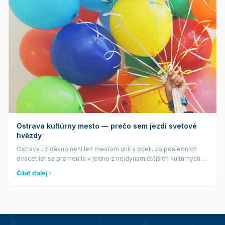
Ostrava kultúrny mesto — prečo sem jezdí svetové
hvězdy
Ostrava už dávno není len mestom uhlí a oceli. Za posledních
dvacet let sa premenila v jedno z nejdynamičtějších kultúrnych
center strednej Európy. Svetové hvězdy jako DJ BoBo, Village
Čítať ďalej
People nebo East...