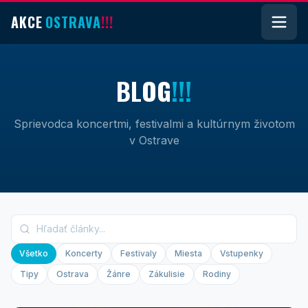
AKCE
OSTRAVA
!!!
O
B
L
G
!!!
Sprievodca koncertmi, festivalmi a kultúrnym životom
v Ostrave
Všetko
Koncerty
Festivaly
Miesta
Vstupenky
Tipy
Ostrava
Žánre
Zákulisie
Rodiny