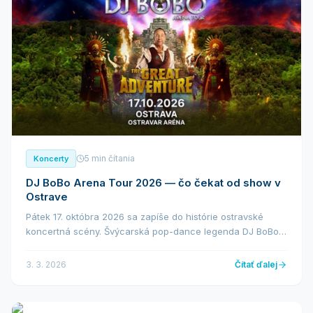
5 min čítania
Koncerty
DJ BoBo Arena Tour 2026 — čo čekat od show v
Ostrave
Pátek 17. októbra 2026 sa zapíše do histórie ostravské
koncertná scény. Švýcarská pop-dance legenda DJ BoBo
privezie svoju monumentální Arena Tour 2026 do Ostravar
Arény. Ide o jednu z mála českých zastáv...
3. 3. 2026
Čítať ďalej