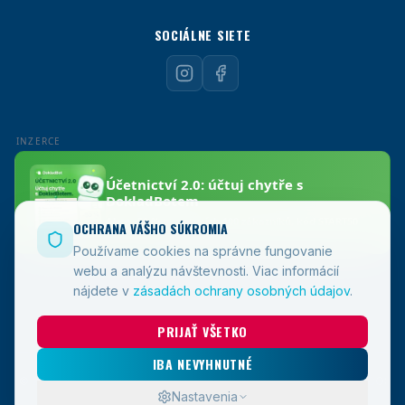
SOCIÁLNE SIETE
OCHRANA VÁŠHO SÚKROMIA
Používame cookies na správne fungovanie
webu a analýzu návštevnosti.
Viac informácií
nájdete v
zásadách ochrany osobných údajov
.
PRIJAŤ VŠETKO
IBA NEVYHNUTNÉ
© 2026 RESTARTSTAGE PRODUCTION - FZCO, odštěpný závod, IČO:
22161104
Nastavenia