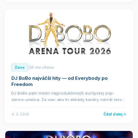
5 min čítania
Žánre
DJ BoBo najväčší hity — od Everybody po
Freedom
DJ BoBo patrí medzi najproduktivnejší európskej pop-
dance umelca. Za viac ako tri dekády kariéry nahrál stovky
skladieb, z ničhž desiatky sa stali mezinárodními hity.
Niektoré z nich zná prakticky každý, k...
4. 3. 2026
Čítať ďalej