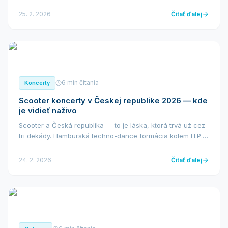
ktoré zná každý, kto niekedy vstúpil na tanečný parket.
Poďme si prejsť ty najväčší — c...
25. 2. 2026
Čítať ďalej
6 min čítania
Koncerty
Scooter koncerty v Českej republike 2026 — kde
je vidieť naživo
Scooter a Česká republika — to je láska, ktorá trvá už cez
tri dekády. Hamburská techno-dance formácia kolem H.P.
Baxtera patrí k zahraničnom interpretovm, ktorí do ČR jezdí
najčastejšie a vždy vyprodají...
24. 2. 2026
Čítať ďalej