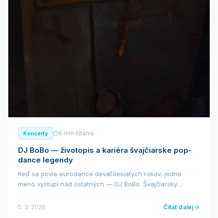
5 min čítania
Koncerty
DJ BoBo — životopis a kariéra švajčiarske pop-
dance legendy
Keď sa povie eurodance deväťdesiatych rokov, jedno
meno vystúpi nad ostatných — DJ BoBo. Švajčiarsky
spevák, tanečník a producent, vlastným menom René Peter
Baumann, patrí k najúspešnejším európskym umělc...
5. 3. 2026
Čítať ďalej