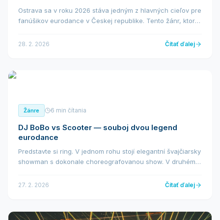
Ostrava sa v roku 2026 stáva jedným z hlavných cieľov pre
fanúšikov eurodance v Českej republike. Tento žánr, ktorý
definoval tanečný scénu 90. rokov a stále má milióny
verných poslucháčov po celom svete, sa...
28. 2. 2026
Čítať ďalej
6 min čítania
Žánre
DJ BoBo vs Scooter — souboj dvou legend
eurodance
Predstavte si ring. V jednom rohu stojí elegantní švajčiarsky
showman s dokonale choreografovanou show. V druhém
rohu energický Nemec s baseballkou a nesmrteľným
pokrikem „Hyper! Hyper!". DJ BoBo versus...
27. 2. 2026
Čítať ďalej