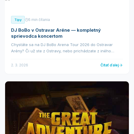
5 min čítania
Tipy
DJ BoBo v Ostravar Aréne — kompletný
sprievodca koncertom
Chystáte sa na DJ BoBo Arena Tour 2026 do Ostravar
Arény? Či už ste z Ostravy, nebo prichádzate z iného
konce republiky, tento sprievodca vám pomôže naplánovat
celý večer bez stresu. Od dopravy cez pa...
2. 3. 2026
Čítať ďalej