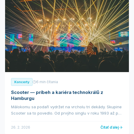
6 min čítania
Koncerty
Scooter — príbeh a kariéra technokrálů z
Hamburgu
Málokomu sa podaří vydržet na vrcholu tri dekády. Skupine
Scooter sa to povedlo. Od prvýho singlu v roku 1993 až po
súčasné arénové turné — hamburská formácia kolem
charismatického H.P. Baxtera je je...
26. 2. 2026
Čítať ďalej