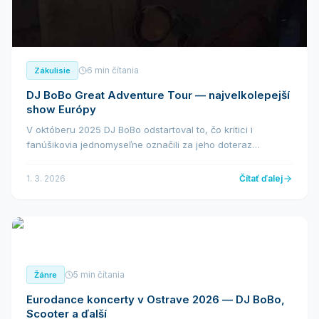
6 min čítania
Zákulisie
DJ BoBo Great Adventure Tour — najvelkolepejší
show Európy
V októberu 2025 DJ BoBo odstartoval to, čo kritici i
fanúšikovia jednomyseľne označili za jeho doteraz
najambicióznejší turné — Great Adventure Tour. Show,
ktorá prekračuje hranice bežného koncertu a vstupuje ...
1. 3. 2026
Čítať ďalej
5 min čítania
Žánre
Eurodance koncerty v Ostrave 2026 — DJ BoBo,
Scooter a ďalší