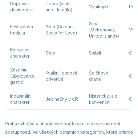
Dopravní
Dobrá (vlak,
Vynikající
Pra
dostupnost
auto, letadlo)
Silná
Festivalová
Silná (Colours,
(Metronome,
Vyr
tradícia
Beats for Love)
United Islands)
Komunitní
Silný
Slabší
Ost
charakter
Zázemie
Kvalitní, cenově
Špičkové,
(ubytovanie,
Ost
prívetivé
drahé
gastro)
Industriální
Historický, ale
Jedinečný v ČR
Ost
charakter
konvenční
Praha vyhrává v absolutním počtu akcí a v mezinárodní
dostupnosti. Ve všetkých ostatních kategoriích, ktoré priamo