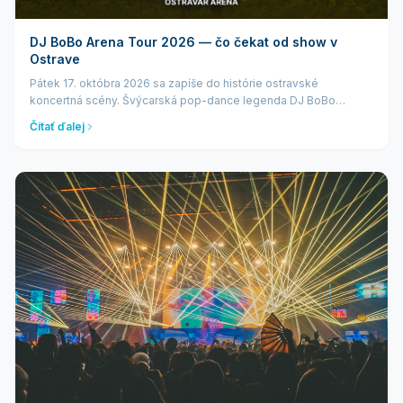
DJ BoBo Arena Tour 2026 — čo čekat od show v
Ostrave
Pátek 17. októbra 2026 sa zapíše do histórie ostravské
koncertná scény. Švýcarská pop-dance legenda DJ BoBo
privezie svoju monumentální Arena Tour 2026 do Ostravar Arény.
Čítať ďalej
Ide o jednu z mála českých zastáv...