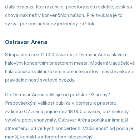
ďalší dimenzi. Kov rezonuje, priestory jsou rozlehlé, zvuk sa
chová inak než v konvenčních halách. Pre zvukára je to
výzva, pre poslucháčov jedinečný zážitok.
Ostravar Aréna
S kapacitou cez 12 000 divákov je Ostravar Aréna hlavním
halovým koncertním priestorem mesta. Moderní viacúčelová
hala ponúka kvalitní zázemie pre interpretov i návštevníkov a
pravidelne hostí svetové hvězdy.
Co Ostravar Arénu odlišuje od pražské O2 areny?
Predovšetkým velikost publika v pomeru k priestoru.
Zatímco O2 arena pojme cez 18 000 divákov, což niekedy
vytvára pocit anonymity, Ostravar Aréna ponúka intimnější
atmosféru i pri veľkých koncertech. Vzdialenosť od pódia je
menší, kontakt s interpretem intenzivnější.