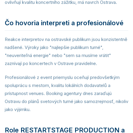
ovlivňují kvalitu koncertního zážitku, má navrch Ostrava.
Čo hovoria interpreti a profesionálové
Reakce interpretov na ostravské publikum jsou konzistentně
nadšené. Výroky jako "najlepšie publikum turné",
"neuveriteľná energie" nebo "sem sa musíme vrátit"
zaznívají po koncertech v Ostrave pravidelne.
Profesionálové z event priemyslu oceňují predovšetkým
spoluprácu s mestom, kvalitu lokálních dodavatelů a
prístupnost venues. Booking agentury dnes zaraďujú
Ostravu do plánů svetových turné jako samozrejmosť, nikoliv
jako výjimku.
Role RESTARTSTAGE PRODUCTION a