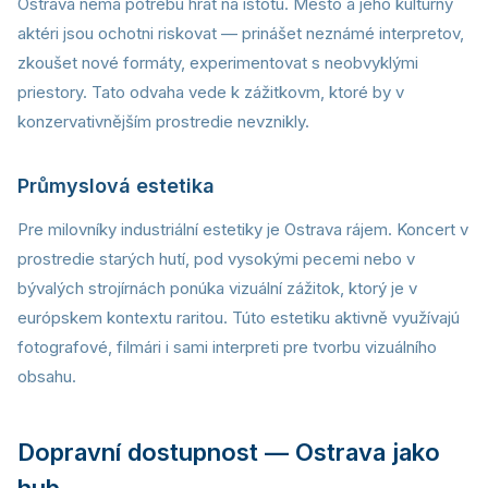
Ostrava nemá potrebu hrát na istotu. Mesto a jeho kultúrny
aktéri jsou ochotni riskovat — prinášet neznámé interpretov,
zkoušet nové formáty, experimentovat s neobvyklými
priestory. Tato odvaha vede k zážitkovm, ktoré by v
konzervativnějším prostredie nevznikly.
Průmyslová estetika
Pre milovníky industriální estetiky je Ostrava rájem. Koncert v
prostredie starých hutí, pod vysokými pecemi nebo v
bývalých strojírnách ponúka vizuální zážitok, ktorý je v
európskem kontextu raritou. Túto estetiku aktivně využívajú
fotografové, filmári i sami interpreti pre tvorbu vizuálního
obsahu.
Dopravní dostupnost — Ostrava jako