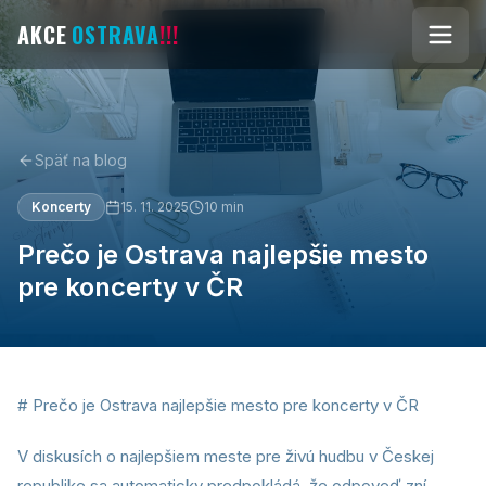
AKCE
OSTRAVA
!!!
Späť na blog
Koncerty
15. 11. 2025
10
min
Prečo je Ostrava najlepšie mesto
pre koncerty v ČR
# Prečo je Ostrava najlepšie mesto pre koncerty v ČR
V diskusích o najlepšiem meste pre živú hudbu v Českej
republike sa automaticky predpokládá, že odpoveď zní