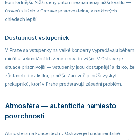
komfortnější. Nižší ceny pritom neznamenají nižší kvalitu —
úroveň služeb v Ostrave je srovnatelná, v niektorých
ohledech lepší.
Dostupnost vstupeniek
V Praze sa vstupenky na velké koncerty vypredávajú během
minút a sekundární trh žene ceny do výšin. V Ostrave je
situace priaznivojší — vstupenky jsou dostupnější a riziko, že
zůstanete bez lístku, je nižší. Zároveň je nižší výskyt
prekupníků, ktorí v Prahe predstavujú zásadní problém.
Atmosféra — autenticita namiesto
povrchnosti
Atmosféra na koncertech v Ostrave je fundamentálně