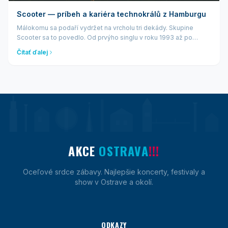
Scooter — príbeh a kariéra technokrálů z Hamburgu
Málokomu sa podaří vydržet na vrcholu tri dekády. Skupine
Scooter sa to povedlo. Od prvýho singlu v roku 1993 až po
súčasné arénové turné — hamburská formácia kolem
Čítať ďalej
charismatického H.P. Baxtera je je...
AKCE
OSTRAVA
!!!
Oceľové srdce zábavy. Najlepšie koncerty, festivaly a
show v Ostrave a okolí.
ODKAZY