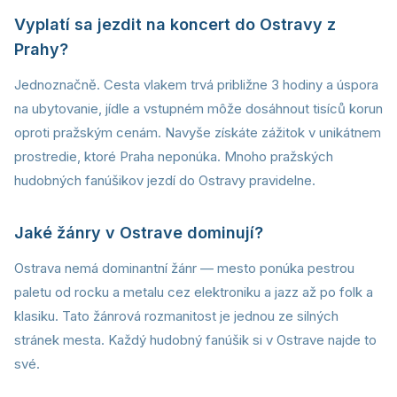
Vyplatí sa jezdit na koncert do Ostravy z
Prahy?
Jednoznačně. Cesta vlakem trvá približne 3 hodiny a úspora
na ubytovanie, jídle a vstupném môže dosáhnout tisíců korun
oproti pražským cenám. Navyše získáte zážitok v unikátnem
prostredie, ktoré Praha neponúka. Mnoho pražských
hudobných fanúšikov jezdí do Ostravy pravidelne.
Jaké žánry v Ostrave dominují?
Ostrava nemá dominantní žánr — mesto ponúka pestrou
paletu od rocku a metalu cez elektroniku a jazz až po folk a
klasiku. Tato žánrová rozmanitost je jednou ze silných
stránek mesta. Každý hudobný fanúšik si v Ostrave najde to
své.