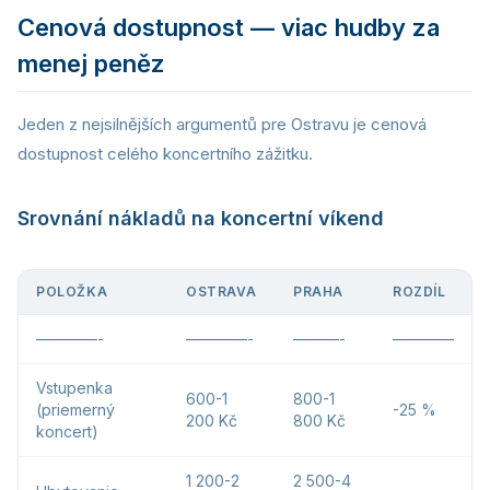
Cenová dostupnost — viac hudby za
menej peněz
Jeden z nejsilnějších argumentů pre Ostravu je cenová
dostupnost celého koncertního zážitku.
Srovnání nákladů na koncertní víkend
POLOŽKA
OSTRAVA
PRAHA
ROZDÍL
————-
————-
———-
————
Vstupenka
600-1
800-1
(priemerný
-25 %
200 Kč
800 Kč
koncert)
1 200-2
2 500-4