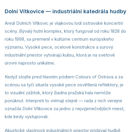
Dolní Vítkovice — industriální katedrála hudby
Areál Dolních Vítkovic je vlajkovou lodí ostravské koncertní
scény. Bývalý hutní komplex, ktorý fungoval od roku 1828 do
roku 1998, sa premenil v kultúrne centrum európskeho
významu. Vysoké pece, ocelové konstrukce a surový
industriální priestor vytvárajú kulisu, ktorá je na svetové
úrovni naprosto unikátne.
Kedyž stojíte pred hlavním pódiem Colours of Ostrava a za
scénou sa tyčí silueta vysoké pece osvětlená reflektory, je
to vizuální zážitok, ktorý žiadna pražská hala nemôže
ponúknut. Interpreti to vnímají stejně — rada z nich verejne
označila Dolní Vítkovice za jedno z nejvýjimečnějších miest,
kde kedy vystupovali.
Akustické vlastnosti industriálních priestor pridávají hudbě