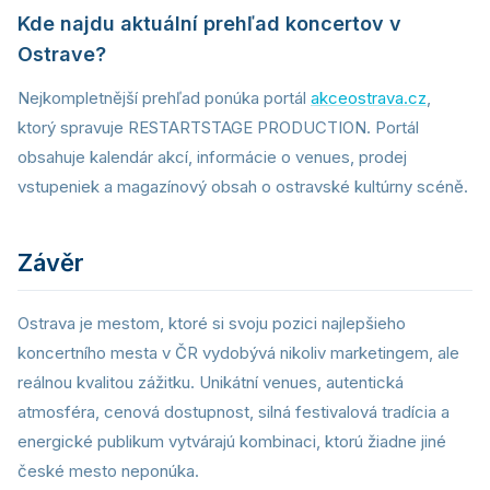
Kde najdu aktuální prehľad koncertov v
Ostrave?
Nejkompletnější prehľad ponúka portál
akceostrava.cz
,
ktorý spravuje RESTARTSTAGE PRODUCTION. Portál
obsahuje kalendár akcí, informácie o venues, prodej
vstupeniek a magazínový obsah o ostravské kultúrny scéně.
Závěr
Ostrava je mestom, ktoré si svoju pozici najlepšieho
koncertního mesta v ČR vydobývá nikoliv marketingem, ale
reálnou kvalitou zážitku. Unikátní venues, autentická
atmosféra, cenová dostupnost, silná festivalová tradícia a
energické publikum vytvárajú kombinaci, ktorú žiadne jiné
české mesto neponúka.