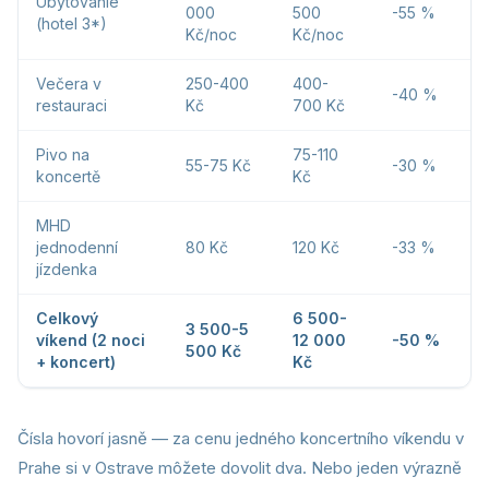
Ubytovanie
000
500
-55 %
(hotel 3*)
Kč/noc
Kč/noc
Večera v
250-400
400-
-40 %
restauraci
Kč
700 Kč
Pivo na
75-110
55-75 Kč
-30 %
koncertě
Kč
MHD
jednodenní
80 Kč
120 Kč
-33 %
jízdenka
Celkový
6 500-
3 500-5
víkend (2 noci
12 000
-50 %
500 Kč
+ koncert)
Kč
Čísla hovorí jasně — za cenu jedného koncertního víkendu v
Prahe si v Ostrave môžete dovolit dva. Nebo jeden výrazně