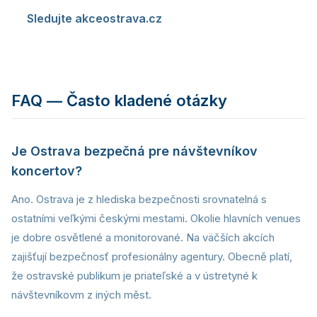
Sledujte akceostrava.cz
— pravidelne
aktualizovaný prehľad akcí vám pomôže naplánovat
návštěvu.
FAQ — Často kladené otázky
Je Ostrava bezpečná pre návštevníkov
koncertov?
Ano. Ostrava je z hlediska bezpečnosti srovnatelná s
ostatními veľkými českými mestami. Okolie hlavních venues
je dobre osvětlené a monitorované. Na väčších akcích
zajišťují bezpečnosť profesionálny agentury. Obecně platí,
že ostravské publikum je priateľské a v ústretyné k
návštevníkovm z iných měst.