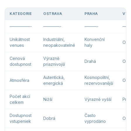
KATEGORIE
OSTRAVA
PRAHA
VÝ
—————-
————-
———-
——
Unikátnost
Industriální,
Konvenční
Ost
venues
neopakovatelné
haly
Cenová
Výrazně
Drahá
Ost
dostupnost
priaznivojší
Autentická,
Kosmopolitní,
Atmosféra
Ost
energická
rezervovanější
Počet akcí
Nižší
Výrazně vyšší
Pra
celkem
Dostupnost
Často
Dobrá
Ost
vstupeniek
vyprodáno