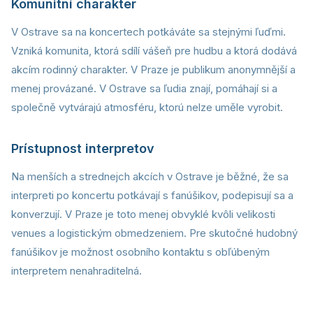
Komunitní charakter
V Ostrave sa na koncertech potkáváte sa stejnými ľuďmi.
Vzniká komunita, ktorá sdílí vášeň pre hudbu a ktorá dodává
akcím rodinný charakter. V Praze je publikum anonymnější a
menej provázané. V Ostrave sa ľudia znají, pomáhají si a
společně vytvárajú atmosféru, ktorú nelze uměle vyrobit.
Prístupnost interpretov
Na menších a strednejch akcích v Ostrave je běžné, že sa
interpreti po koncertu potkávají s fanúšikov, podepisují sa a
konverzují. V Praze je toto menej obvyklé kvôli velikosti
venues a logistickým obmedzeniem. Pre skutočné hudobný
fanúšikov je možnost osobního kontaktu s obľúbeným
interpretem nenahraditelná.