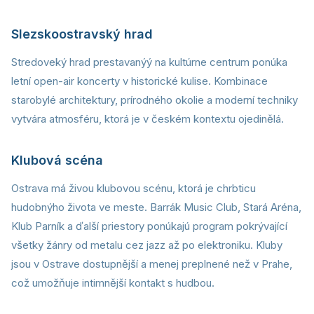
Slezskoostravský hrad
Stredoveký hrad prestavanýý na kultúrne centrum ponúka
letní open-air koncerty v historické kulise. Kombinace
starobylé architektury, prírodného okolie a moderní techniky
vytvára atmosféru, ktorá je v českém kontextu ojedinělá.
Klubová scéna
Ostrava má živou klubovou scénu, ktorá je chrbticu
hudobnýho života ve meste. Barrák Music Club, Stará Aréna,
Klub Parník a ďalší priestory ponúkajú program pokrývající
všetky žánry od metalu cez jazz až po elektroniku. Kluby
jsou v Ostrave dostupnější a menej preplnené než v Prahe,
což umožňuje intimnější kontakt s hudbou.