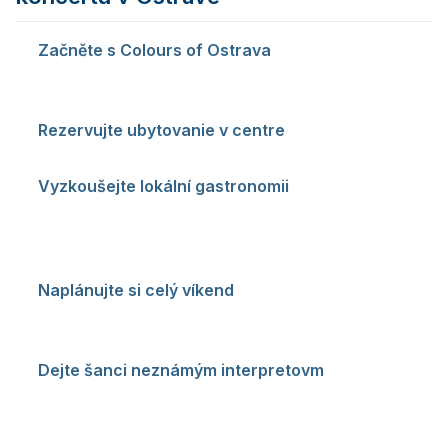
Začněte s Colours of Ostrava
— ak chcete poznat
ostravskou koncertní scénu na jednom mieste, festival
je ideálním úvodem.
Rezervujte ubytovanie v centre
— väčšina venues
je v docházkové vzdialenosti nebo dostupná MHD.
Vyzkoušejte lokální gastronomii
— Ostrava má
vynikající restaurace za zlomek pražských cen;
navštivte něktorú z restaurací v okolie Stodolní ulice
nebo Dolních Vítkovic.
Naplánujte si celý víkend
— spojte koncert s
prohlídkou Dolních Vítkovic, výšlapem na Landek
Park nebo návštěvou ZOO.
Dejte šanci neznámým interpretovm
— ostravská
scéna je plná prekvapenie; zajděte na koncert kapely,
ktorú neznáte, a možno objevíte svojeho nového
favorita.