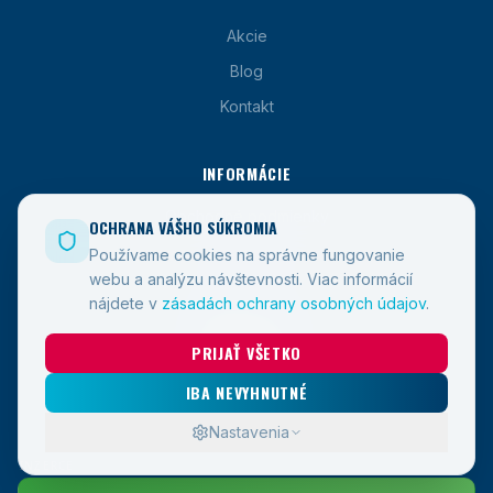
Akcie
Blog
Kontakt
INFORMÁCIE
Obchodné podmienky
OCHRANA VÁŠHO SÚKROMIA
Zásady GDPR
Používame cookies na správne fungovanie
webu a analýzu návštevnosti.
Viac informácií
Průvodce EET 2.0
nájdete v
zásadách ochrany osobných údajov
.
SOCIÁLNE SIETE
PRIJAŤ VŠETKO
IBA NEVYHNUTNÉ
Nastavenia