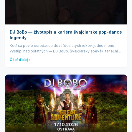
DJ BoBo — životopis a kariéra švajčiarske pop-dance
legendy
Keď sa povie eurodance deväťdesiatych rokov, jedno meno
vystúpi nad ostatných — DJ BoBo. Švajčiarsky spevák, tanečník
a producent, vlastným menom René Peter Baumann, patrí k
Čítať ďalej
najúspešnejším európskym umělc...