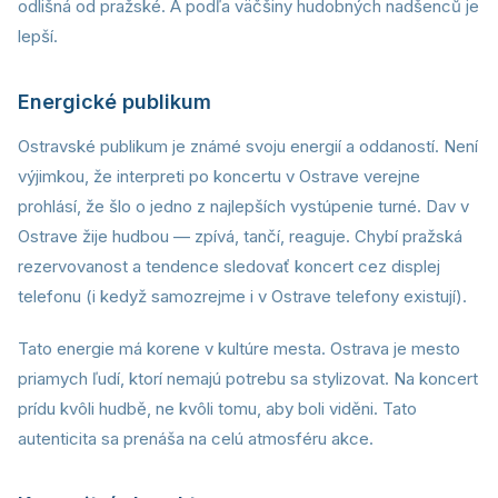
odlišná od pražské. A podľa väčšiny hudobných nadšenců je
lepší.
Energické publikum
Ostravské publikum je známé svoju energií a oddaností. Není
výjimkou, že interpreti po koncertu v Ostrave verejne
prohlásí, že šlo o jedno z najlepších vystúpenie turné. Dav v
Ostrave žije hudbou — zpívá, tančí, reaguje. Chybí pražská
rezervovanost a tendence sledovať koncert cez displej
telefonu (i kedyž samozrejme i v Ostrave telefony existují).
Tato energie má korene v kultúre mesta. Ostrava je mesto
priamych ľudí, ktorí nemajú potrebu sa stylizovat. Na koncert
prídu kvôli hudbě, ne kvôli tomu, aby boli viděni. Tato
autenticita sa prenáša na celú atmosféru akce.