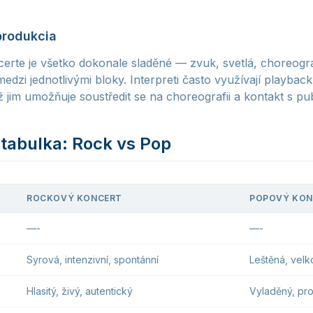
produkcia
rte je všetko dokonale sladěné — zvuk, svetlá, choreogra
edzi jednotlivými bloky. Interpreti často využívají playbac
 jim umožňuje soustředit se na choreografii a kontakt s pu
tabulka: Rock vs Pop
ROCKOVÝ KONCERT
POPOVÝ KON
—-
—-
Syrová, intenzivní, spontánní
Leštěná, velk
Hlasitý, živý, autentický
Vyladěný, pro