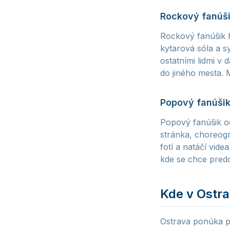
Rockový fanúš
Rockový fanúšik 
kytarová sóla a s
ostatními lidmi v
do jiného mesta. 
Popový fanúši
Popový fanúšik oc
stránka, choreogr
fotí a natáčí vid
kde se chce pred
Kde v Ostra
Ostrava ponúka p