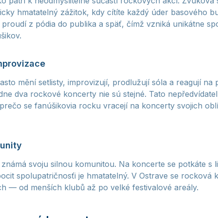
ko patří k neodmyslitelné súčasťi rockových akcí. Zvuková 
zicky hmatatelný zážitok, kdy cítíte každý úder basového 
 proudí z pódia do publika a späť, čímž vzniká unikátne sp
šikov.
improvizace
to mění setlisty, improvizují, prodlužují sóla a reagují na
dne dva rockové koncerty nie sú stejné. Tato nepředvídatel
prečo se fanúšikovia rocku vracejí na koncerty svojich ob
unity
známá svoju silnou komunitou. Na koncerte se potkáte s lid
pocit spolupatričnosťi je hmatatelný. V Ostrave se rocková
 — od menších klubů až po velké festivalové areály.