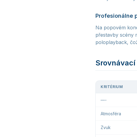
Profesionálne 
Na popovém konce
přestavby scény m
poloplayback, čož
Srovnávací 
KRITÉRIUM
—-
Atmosféra
Zvuk