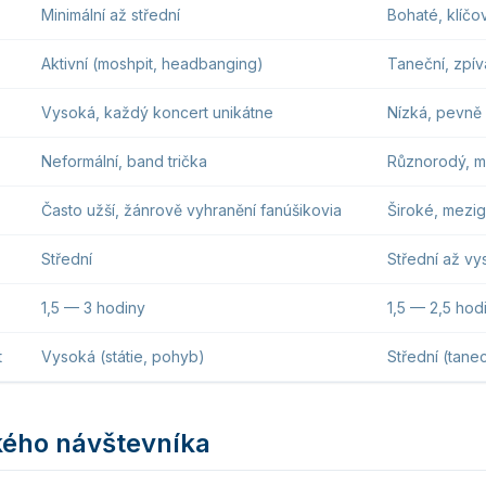
Minimální až střední
Bohaté, klíčo
Aktivní (moshpit, headbanging)
Taneční, zpíva
Vysoká, každý koncert unikátne
Nízká, pevně
Neformální, band trička
Různorodý, m
Často užší, žánrově vyhranění fanúšikovia
Široké, mezi
Střední
Střední až vy
1,5 — 3 hodiny
1,5 — 2,5 hod
t
Vysoká (státie, pohyb)
Střední (tanec
ckého návštevníka