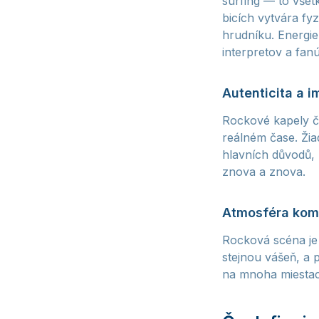
surfing — to všet
bicích vytvára fy
hrudníku. Energie
interpretov a fanú
Autenticita a 
Rockové kapely čas
reálném čase. Žia
hlavních důvodů, 
znova a znova.
Atmosféra kom
Rocková scéna je 
stejnou vášeň, a 
na mnoha miestach