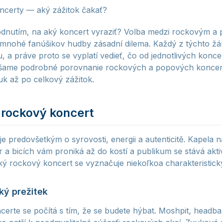
ncerty — aký zážitok čakať?
hodnutím, na aký koncert vyraziť? Volba medzi rockovým 
 mnohé fanúšikov hudby zásadní dilema. Každý z týchto žá
u, a práve proto se vyplatí vedieť, čo od jednotlivých konc
ášame podrobné porovnanie rockových a popových konce
k až po celkový zážitok.
 rockový koncert
e predovšetkým o syrovosti, energii a autenticitě. Kapela n
r a bicích vám proniká až do kostí a publikum se stává akt
ký rockový koncert se vyznačuje niekoľkoa charakteristick
ký prežitek
erte se počítá s tím, že se budete hýbat. Moshpit, headb