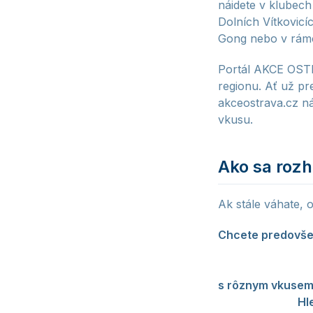
náidete v klubech
Dolních Vítkovicí
Gong nebo v rámci
Portál AKCE OSTR
regionu. Ať už pr
akceostrava.cz ná
vkusu.
Ako sa roz
Ak stále váhate, o
Chcete predovše
to, čo rockovou s
produkcí, svetly 
s rôznym vkuse
spektrum ľudí.
Hl