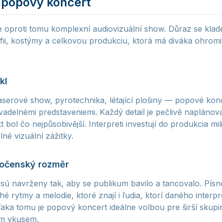
 popový koncert
 oproti tomu komplexní audiovizuální show. Důraz se klade
fii, kostýmy a celkovou produkciu, ktorá má diváka ohromi
kl
serové show, pyrotechnika, létající plošiny — popové kon
vadelnémi predstaveniemi. Každý detail je pečlivě napláno
 bol čo nejpůsobivější. Interpreti investují do produkcia m
é vizuální zážitky.
ločenský rozměr
ú navrženy tak, aby se publikum bavilo a tancovalo. Písně
é rytmy a melodie, ktoré znají i ľudia, ktorí daného interpr
aka tomu je popový koncert ideálne volbou pre širší skupin
m vkusem.