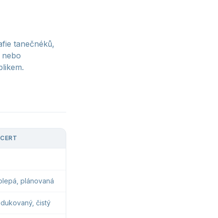
fie tanečnéků,
k nebo
blikem.
CERT
olepá, plánovaná
dukovaný, čistý