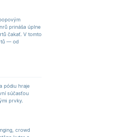
a popovým
nrů prináša úplne
ertů čakať. V tomto
rtů — od
a pódiu hraje
ivní súčasťou
ými prvky.
anging, crowd