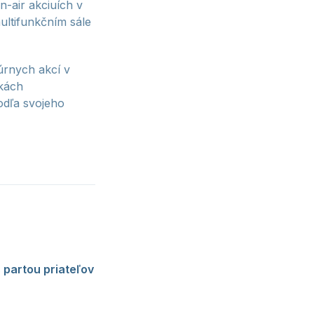
-air akciuích v
ultifunkčním sále
úrnych akcí v
nkách
odľa svojeho
vuk bez příkras je
t vás ohromí
s partou priateľov
baví širší
pitem a crowd