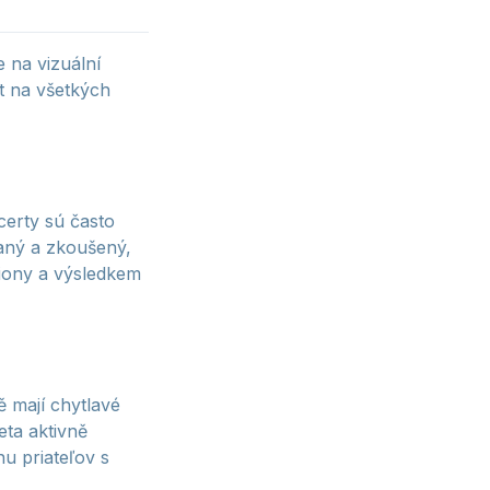
 na vizuální
t na všetkých
certy sú často
vaný a zkoušený,
iliony a výsledkem
 mají chytlavé
eta aktivně
u priateľov s