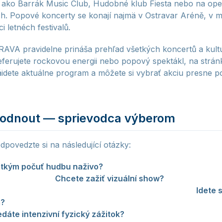
 ako Barrák Music Club, Hudobné klub Fiesta nebo na open
ch. Popové koncerty se konají najmä v Ostravar Aréně, v m
 letnéch festivalů.
AVA pravidelne prináša prehľad všetkých koncertů a kult
eferujete rockovou energii nebo popový spektákl, na strá
idete aktuálne program a môžete si vybrať akciu presne p
hodnout — sprievodca výberom
dpovedzte si na následující otázky:
tkým počuť hudbu naživo?
Zvolte rockový koncert. Živý z
cénu definuje.
Chcete zažiť vizuální show?
Popový koncer
a efekty, ktoré rockový koncert zvyčajne neponúka.
Idete 
m?
Popový koncert je bezpečnější volba — chytlavé melodie 
edáte intenzivní fyzický zážitok?
Rockový koncert s mosh