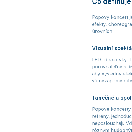
Čo definuje
Popový koncert je
efekty, choreogra
úrovních.
Vizuální spektá
LED obrazovky, la
porovnateľné s di
aby výsledný efekt
sú nezapomenuteln
Tanečné a spo
Popové koncerty s
refrény, jednoduch
neposlouchají. Vď
rôznym hudobný