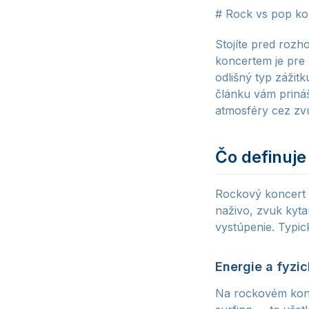
# Rock vs pop ko
Stojíte pred roz
koncertem je pre
odlišný typ zážitk
článku vám prin
atmosféry cez zvu
Čo definuje
Rockový koncert j
naživo, zvuk kyta
vystúpenie. Typic
Energie a fyzic
Na rockovém konc