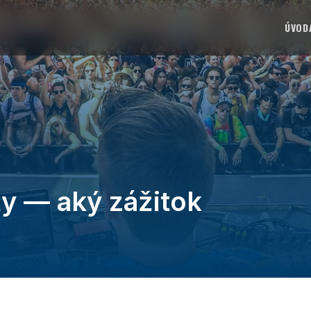
ÚVOD
y — aký zážitok