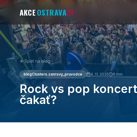
AKCE
OSTRAVA
!!!
Späť na blog
blogClusters.zanrovy_pruvodce
4. 11. 2025
6
min
Rock vs pop koncert
čakať?