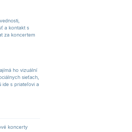
vednosti,
sť a kontakt s
vat za koncertem
ajímá ho vizuální
ociálnych sieťach,
ide s priateľovi a
ové koncerty