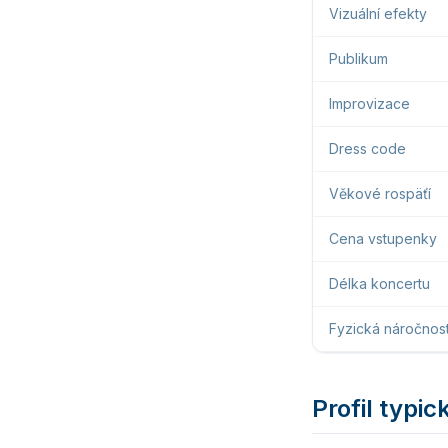
Vizuální efekty
Publikum
Improvizace
Dress code
Věkové rospäťí
Cena vstupenky
Délka koncertu
Fyzická náročnos
Profil typi