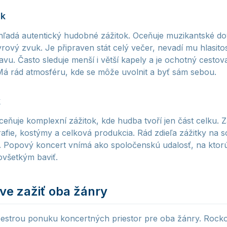
ik
hľadá autentický hudobné zážitok. Oceňuje muzikantské do
yrový zvuk. Je připraven stát celý večer, nevadí mu hlasito
 davu. Často sleduje menší i větší kapely a je ochotný cesto
Má rád atmosféru, kde se môže uvolnit a byť sám sebou.
k
eňuje komplexní zážitok, kde hudba tvoří jen část celku. Z
afie, kostýmy a celková produkcia. Rád zdieľa zážitky na s
ea. Popový koncert vnímá ako spoločenskú udalosť, na ktorú 
ovšetkým baviť.
ve zažiť oba žánry
estrou ponuku koncertných priestor pre oba žánry. Rock