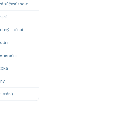
vá súčasť show
jící
 daný scénář
ódní
generační
soká
iny
, stání)