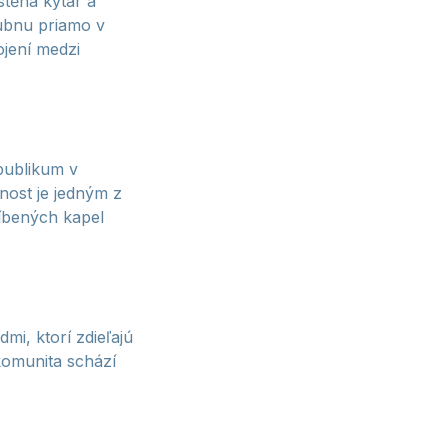
stěna kytar a
bubnu priamo v
ojení medzi
 publikum v
nost je jedným z
líbených kapel
mi, ktorí zdieľajú
 komunita schází