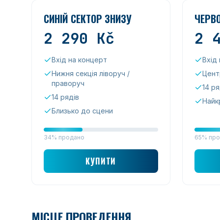
СИНІЙ СЕКТОР ЗНИЗУ
ЧЕРВ
2 290
Kč
2 
Вхід на концерт
Вхід
Нижня секція ліворуч /
Цент
праворуч
14 ря
14 рядів
Найк
Близько до сцени
34% продано
65% про
КУПИТИ
МІСЦЕ ПРОВЕДЕННЯ