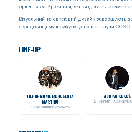
оркестром. Враження, яке водночас інтимне т
Візуальний та світловий дизайн завершують за
середовищі мультифункціональної аули GONG у
LINE-UP
FILHARMONIE BOHUSLAVA
ADRIAN KOKOŠ
MARTINŮ
Диригент / Аранжува
Симфонічний оркестр