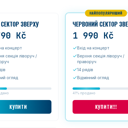
НАЙПОПУЛЯРНІШИЙ
 СЕКТОР ЗВЕРХУ
ЧЕРВОНИЙ СЕКТОР ЗВ
790
Kč
1 990
Kč
 на концерт
Вхід на концерт
я секція ліворуч /
Верхня секція ліворуч /
оруч
праворуч
дів
14 рядів
ий огляд
Відмінний огляд
одано
41% продано
КУПИТИ
КУПИТИ!!!