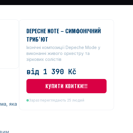
DEPECHE NOTE – СИМФОНІЧНИЙ
ТРИБʼЮТ
Іконічні композиції Depeche Mode у
виконанні живого оркестру та
зіркових солістів
від 1 390 Kč
КУПИТИ КВИТКИ!!!
Зараз переглядають 25 людей
ма, яка
ивим