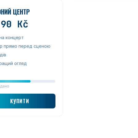
ОНИЙ ЦЕНТР
490
Kč
 на концерт
р прямо перед сценою
дів
ращий огляд
дано
КУПИТИ