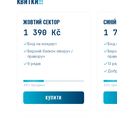
КВИТКИ
!!!
ЖОВТИЙ СЕКТОР
СИНІЙ
1 390
Kč
1 
Вхід на концерт
Вхід
Верхній балкон ліворуч /
Верхн
праворуч
прав
9 рядів
13 ря
Добр
34% продано
33% пр
КУПИТИ