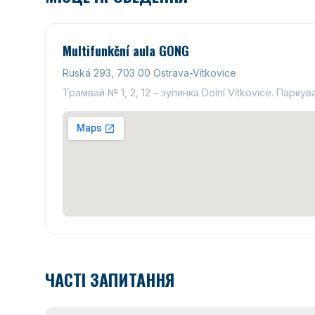
Multifunkční aula GONG
Ruská 293, 703 00 Ostrava-Vítkovice
Трамвай № 1, 2, 12 – зупинка Dolní Vítkovice. Парк
ЧАСТІ ЗАПИТАННЯ