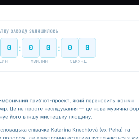
АТКУ ЗАХОДУ ЗАЛИШИЛОСЬ
0
0
0
0
0
:
:
ДИН
ХВИЛИН
СЕКУНД
симфонічний трибʼют-проект, який переносить іконічні
мір. Це не просте наслідування — це нова музична фор
ує його в іншу мистецьку площину.
 словацька співачка Katarína Knechtová (ex-Peha) та
с у подорож, де електронна естетика зустрічається з ж