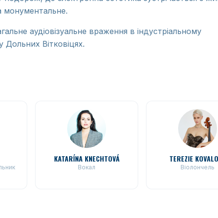
а монументальне.
гальне аудіовізуальне враження в індустріальному
 Дольних Вітковіцях.
KATARÍNA KNECHTOVÁ
TEREZIE KOVAL
льник
Вокал
Віолончель