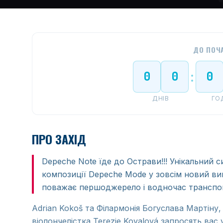
ДО ПОЧ
0
0
0
:
ДНІВ
ГО
ПРО ЗАХІД
Depeche Note їде до Острави!!! Унікальний 
композиції Depeche Mode у зовсім новий ви
поважає першоджерело і водночас транспон
Adrian Kokoš та Філармонія Богуслава Мартіну,
віолончелістка Terezie Kovalová запросять ва