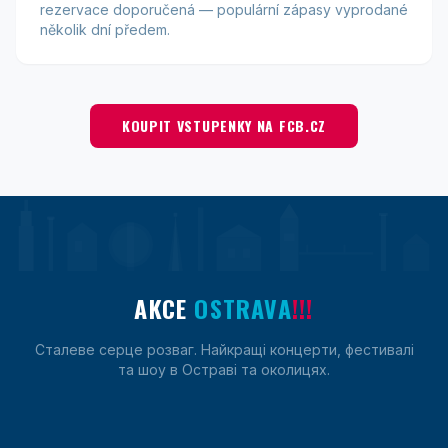
rezervace doporučená — populární zápasy vyprodané
několik dní předem.
KOUPIT VSTUPENKY NA FCB.CZ
AKCE
OSTRAVA
!!!
Сталеве серце розваг. Найкращі концерти, фестивалі
та шоу в Остраві та околицях.