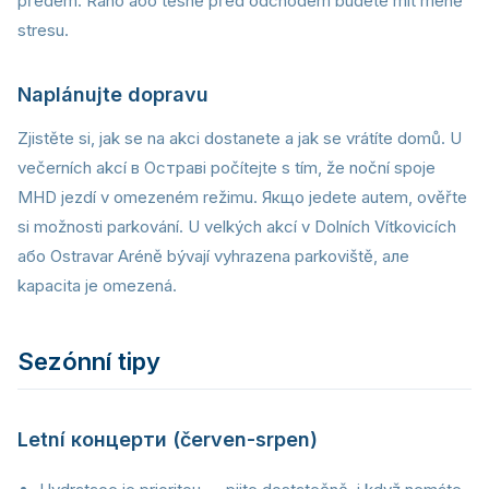
předem. Ráno або těsně před odchodem budete mít méně
stresu.
Naplánujte dopravu
Zjistěte si, jak se na akci dostanete a jak se vrátíte domů. U
večerních akcí в Остраві počítejte s tím, že noční spoje
MHD jezdí v omezeném režimu. Якщо jedete autem, ověřte
si možnosti parkování. U velkých akcí v Dolních Vítkovicích
або Ostravar Aréně bývají vyhrazena parkoviště, але
kapacita je omezená.
Sezónní tipy
Letní концерти (červen-srpen)