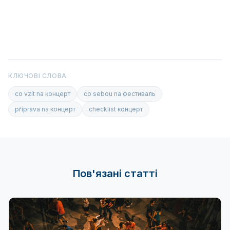
КЛЮЧОВІ СЛОВА
co vzít na концерт
co sebou na фестиваль
příprava na концерт
checklist концерт
Пов'язані статті