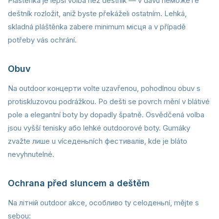
Pláštěnka je lepší volba než deštník — v davu neможете
deštník rozložit, aniž byste překáželi ostatním. Lehká,
skladná pláštěnka zabere minimum місця a v případě
potřeby vás ochrání.
Obuv
Na outdoor концерти volte uzavřenou, pohodlnou obuv s
protiskluzovou podrážkou. Po dešti se povrch mění v blátivé
pole a elegantní boty by dopadly špatně. Osvědčená volba
jsou vyšší tenisky або lehké outdoorové boty. Gumáky
zvažte лише u víceденьních фестивалів, kde je bláto
nevyhnutelné.
Ochrana před sluncem a deštěm
Na літній outdoor akce, особливо ty celoденьní, mějte s
sebou: