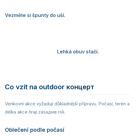
byste jinak museli držet celý večer. V Ostravar Aréně i
v klubech jako Parník je garderoba k dispozici.
Vezměte si špunty do uší.
Zvuková hladina na indoor
концертech, особливо v menších klubech, může
dosahovat 100-110 decibelů. Kvalitní špunty do uší
(наприклад značky Alpine або Earaser) sníží
hlasitost, але zachovají kvalitu звукu. Vaše uši vám za
tuto investici poděkují.
Lehká obuv stačí.
Na indoor
концертu vám postačí pohodlné tenisky. Nemusíte
řešit bláto ani mokrý terén.
Co vzít na outdoor концерт
Venkovní akce vyžadují důkladnější přípravu. Počasí, terén a
délka akce hrají zásaднів roli.
Oblečení podle počasí