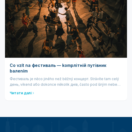
Co vzít na фестиваль — kompлітній путівник
bалеním
Фестиваль je něco jiného než běžný концерт. Strávíte tam celý
день, víkend або dokonce několik днів, často pod širým nebem
a ve stanech. Správné bалеní rozhoduje o tom, zda budete řešit
Читати далі
promočené oblečení a vybitý telefon, або si užijete každou...