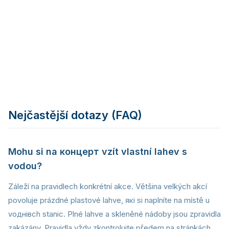
Oblečení podle počasí (vrstvení)
Pohodlná obuv
Pláštěnka (outdoor akce)
Lahev na vodu
Kapesníčky
Nejčastější dotazy (FAQ)
Mohu si na концерт vzít vlastní lahev s
vodou?
Záleží na pravidlech konkrétní akce. Většina velkých akcí
povoluje prázdné plastové lahve, які si naplníte na místě u
voднівch stanic. Plné lahve a skleněné nádoby jsou zpravidla
zakázány. Pravidla vždy zkontrolujte předem na stránkách