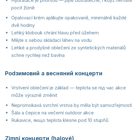
Hydratace je prioritou — pijte dostatečně, i když nemáte
pocit žízně
Opalovací krém aplikujte opakovaně, minimálně každé
dvě hodiny
Lehký klobouk chrání hlavu před úžehem
Mějte s sebou skládací láhev na vodu
Lehké a prodyšné oblečení ze syntetických materiálů
schne rychleji než bavlna
Podзимовий a весняний концерти
Vrstvení oblečení je základ — teplota se під час akce
může výrazně změnit
Nepromokavá svrchní vrstva by měla být samozřejmostí
Šála a čepice na večerní outdoor akce
Rukavice, якщо teplota klesne pod 10 stupňů
Zimní концерти (halové)