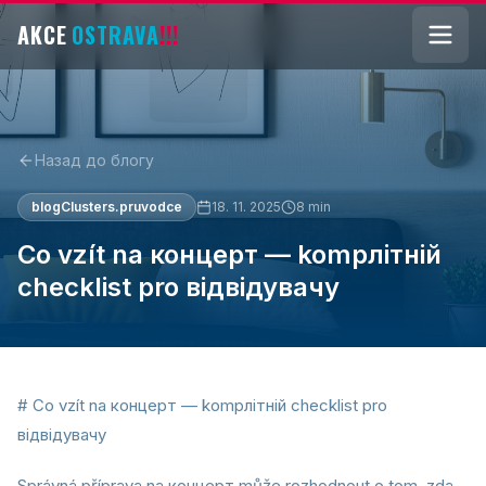
AKCE
OSTRAVA
!!!
Назад до блогу
blogClusters.pruvodce
18. 11. 2025
8
min
Co vzít na концерт — kompлітній
checklist pro відвідувачy
# Co vzít na концерт — kompлітній checklist pro
відвідувачy
Správná příprava na концерт může rozhodnout o tom, zda