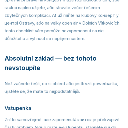
si akci naplno užijete, або strávíte večer řešením
zbytečných komplikací. Ať už míříte na klubový концерт у
центрі Ostravy, або na velký open air v Dolních Vítkovicích,
tento checklist vám pomůže nezapomenout na nic
důležitého a vyhnout se nepříjemnostem.
Absolutní základ — bez tohoto
nevstoupíte
Než začnete řešit, co si obléct або jestli vzít powerbanku,
ujistěte se, že máte to nejpodstatnější.
Vstupenka
Zní to samozřejmě, але zapomenutá квиток je překvapivě
častý problém. Якщо máte e-vstupenku, stáhněte si ji do