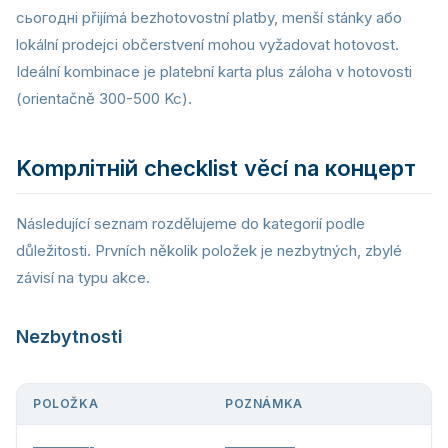
сьогодні přijímá bezhotovostní platby, menší stánky або
lokální prodejci občerstvení mohou vyžadovat hotovost.
Ideální kombinace je platební karta plus záloha v hotovosti
(orientačně 300-500 Kc).
Kompлітній checklist věcí na концерт
Následující seznam rozdělujeme do kategorií podle
důležitosti. Prvních několik položek je nezbytných, zbylé
závisí na typu akce.
Nezbytnosti
POLOŽKA
POZNÁMKA
————-
—————