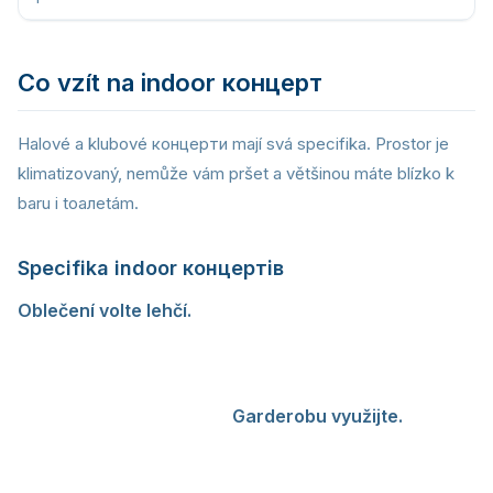
Co vzít na indoor концерт
Halové a klubové концерти mají svá specifika. Prostor je
klimatizovaný, nemůže vám pršet a většinou máte blízko k
baru i toалеtám.
Specifika indoor концертів
Oblečení volte lehčí.
V hале або klubu bývá teplo,
особливо když se zaplní. Počítejte s teplotou 25-30
stupňů Celsia v místech, kde stojí dav. Ideální je
vrstvení — tričko a lehká bunda або mikina, яку si v
případě potřeby sundáte.
Garderobu využijte.
Většina
halových venue пропонує garderobu. Za poplatek
30-50 Kc si uložíte bundu, batoh або jiné věci, які