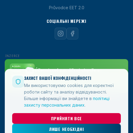
Průvodce EET 2.0
СОЦІАЛЬНІ МЕРЕЖІ
ЗАХИСТ ВАШОЇ КОНФІДЕНЦІЙНОСТІ
Ми використовуємо cookies для коректної
роботи сайту та аналізу відвідуваності.
Більше інформації ви знайдете в
політиці
захисту персональних даних
.
ПРИЙНЯТИ ВСЕ
ЛИШЕ НЕОБХІДНІ