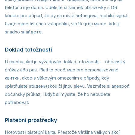
telefonu ще doma. Udělejte si snímek obrazovky s QR
kódem pro případ, že by na místě nefungoval mobilní signál.
Якщо máte tištěnou vstupenku, vložte ji na місце, kde ji
snadno знайдете.
Doklad totožnosti
U mnoha akcí je vyžadován doklad totožnosti — občanský
průkaz або pas. Platí to особливо pro personalizované
квитки, akce s věkovým omezením a případy, kdy
uplatňujete stuденьtskou či jinou slevu. Vezměte si алеspoň
občanský průkaz, i když si myslíte, že ho nebudete
potřebovat.
Platební prostředky
Hotovost i platební karta. Přestože většina velkých akcí