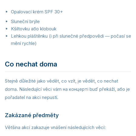
Opalovací krém SPF 30+
Sluneční brýle
Kšiltovku або klobouk
Lehkou pláštěnku (i při slunečné předpovědi — počasí se
mění rychle)
Co nechat doma
Stejně důležité jako vědět, co vzít, je vědět, co nechat
doma. Následující věci vám на концерті buď překáží, або je
pořadatel na akci nepustí.
Zakázané předměty
Většina akcí zakazuje vnášení následujících věcí: