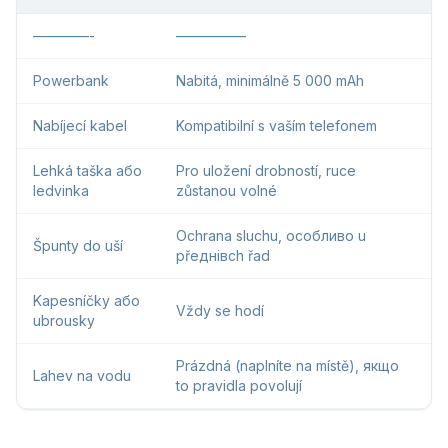
————-
—————
Powerbank
Nabitá, minimálně 5 000 mAh
Nabíjecí kabel
Kompatibilní s vaším telefonem
Lehká taška або
Pro uložení drobností, ruce
ledvinka
zůstanou volné
Ochrana sluchu, особливо u
Špunty do uší
přeднівch řad
Kapesníčky або
Vždy se hodí
ubrousky
Prázdná (naplníte na místě), якщо
Lahev na vodu
to pravidla povolují