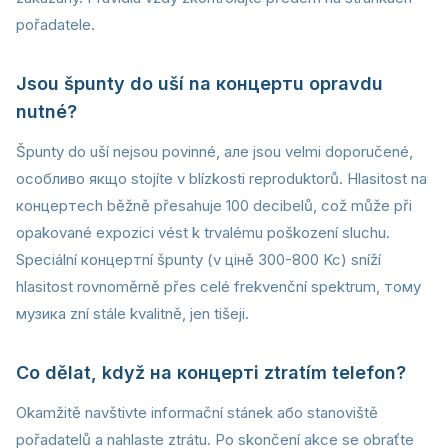
pořadatele.
Jsou špunty do uší na концертu opravdu
nutné?
Špunty do uší nejsou povinné, але jsou velmi doporučené,
особливо якщо stojíte v blízkosti reproduktorů. Hlasitost na
концертech běžně přesahuje 100 decibelů, což může při
opakované expozici vést k trvalému poškození sluchu.
Speciální концертní špunty (v цінě 300-800 Kc) sníží
hlasitost rovnoměrně přes celé frekvenční spektrum, тому
музика zní stále kvalitně, jen tišeji.
Co dělat, když на концерті ztratím telefon?
Okamžitě navštivte informační stánek або stanoviště
pořadatelů a nahlaste ztrátu. Po skončení akce se obraťte