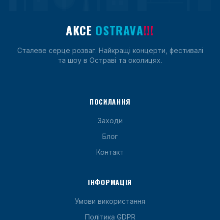
AKCE
OSTRAVA
!!!
Сталеве серце розваг. Найкращі концерти, фестивалі
та шоу в Остраві та околицях.
ПОСИЛАННЯ
Заходи
Блог
Контакт
ІНФОРМАЦІЯ
Умови використання
Політика GDPR