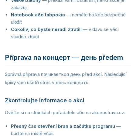
Velké batohy
— překáží vám i ostatním, něякі akce je
zakazují
Notebook або tabроків
— nemáte ho kde bezpečně
uložit
Cokoliv, co byste neradi ztratili
— v davu se věci
snadno ztrácí
Příprava na концерт — день předem
Správná příprava починається день před akcí. Následující
kрікy vám ušetří stres v день концертu.
Zkontrolujte informace o akci
Ověřte si na stránkách pořadatele або na akceostrava.cz:
Přesný čas otevření bran a začátku programu
—
buďte na místě včas