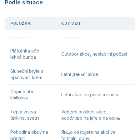
Podle situace
POLOŽKA
KDY VZÍT
————-
—————
Pláštěnka або
Outdoor akce, nestabilní počasí
lehká bunda
Sluneční brýle a
Letní деньní akce
opalovací krém
Čepice або
Letní akce na přímém slunci
kšiltovka
Teplá vrstva
Večerní outdoor akce,
(mikina, svetr)
особливо na jaře a na осінь
Pohodlná obuv na
Якщо cestujete na akci ve
přezutí
formální obuvi