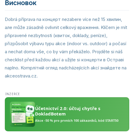
Висновок
Dobrá příprava na концерт nezabere více než 15 хвилин,
але může zásadně ovlivnit celkový враження. Klíčem je mít
připravené nezbytnosti (квиток, doklady, peníze),
přizpůsobit výbavu typu akce (indoor vs. outdoor) a počasí
a nechat doma vše, co by vám překáželo. Projděte si náš
checklist před každou akcí a užijte si концерти в Остраві
naplno. Kompлітній огляд nadcházejících akcí знайдете na
akceostrava.cz.