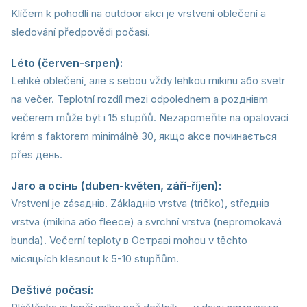
Klíčem k pohodlí na outdoor akci je vrstvení oblečení a
sledování předpovědi počasí.
Léto (červen-srpen):
Lehké oblečení, але s sebou vždy lehkou mikinu або svetr
na večer. Teplotní rozdíl mezi odpolednem a pozднівm
večerem může být i 15 stupňů. Nezapomeňte na opalovací
krém s faktorem minimálně 30, якщо akce починається
přes день.
Jaro a осінь (duben-květen, září-říjen):
Vrstvení je zásaднів. Záklaднів vrstva (tričko), střeднів
vrstva (mikina або fleece) a svrchní vrstva (nepromokavá
bunda). Večerní teploty в Остраві mohou v těchto
місяцьích klesnout k 5-10 stupňům.
Deštivé počasí: