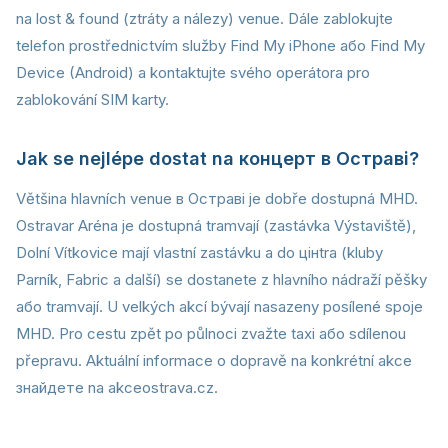
na lost & found (ztráty a nálezy) venue. Dále zablokujte
telefon prostřednictvím služby Find My iPhone або Find My
Device (Android) a kontaktujte svého operátora pro
zablokování SIM karty.
Jak se nejlépe dostat na концерт в Остраві?
Většina hlavních venue в Остраві je dobře dostupná MHD.
Ostravar Aréna je dostupná tramvají (zastávka Výstaviště),
Dolní Vítkovice mají vlastní zastávku a do цінtra (kluby
Parník, Fabric a další) se dostanete z hlavního nádraží pěšky
або tramvají. U velkých akcí bývají nasazeny posílené spoje
MHD. Pro cestu zpět po půlnoci zvažte taxi або sdílenou
přepravu. Aktuální informace o dopravě na konkrétní akce
знайдете na akceostrava.cz.