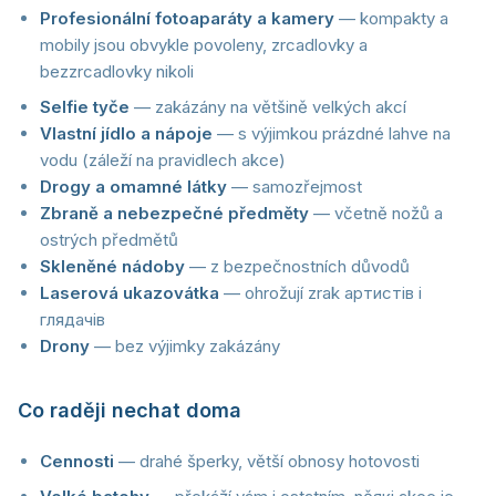
Profesionální fotoaparáty a kamery
— kompakty a
mobily jsou obvykle povoleny, zrcadlovky a
bezzrcadlovky nikoli
Selfie tyče
— zakázány na většině velkých akcí
Vlastní jídlo a nápoje
— s výjimkou prázdné lahve na
vodu (záleží na pravidlech akce)
Drogy a omamné látky
— samozřejmost
Zbraně a nebezpečné předměty
— včetně nožů a
ostrých předmětů
Skleněné nádoby
— z bezpečnostních důvodů
Laserová ukazovátka
— ohrožují zrak артистів i
глядачів
Drony
— bez výjimky zakázány
Co raději nechat doma
Cennosti
— drahé šperky, větší obnosy hotovosti