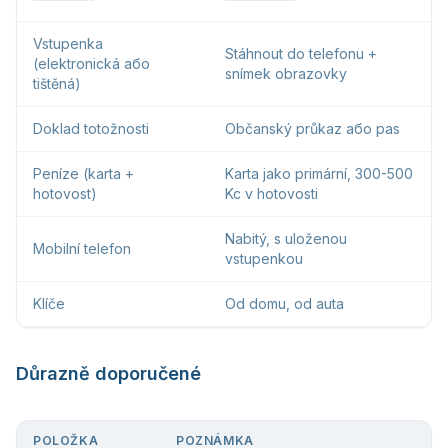
Vstupenka
Stáhnout do telefonu +
(elektronická або
snímek obrazovky
tištěná)
Doklad totožnosti
Občanský průkaz або pas
Peníze (karta +
Karta jako primární, 300-500
hotovost)
Kc v hotovosti
Nabitý, s uloženou
Mobilní telefon
vstupenkou
Klíče
Od domu, od auta
Důrazně doporučené
POLOŽKA
POZNÁMKA