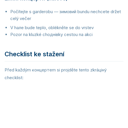
Počítejte s garderobu — зимовий bundu nechcete držet
celý večer
V hале bude teplo, oblékněte se do vrstev
Pozor na kluzké choднівky cestou na akci
Checklist ke stažení
Před každým концертem si projděte tento zkráцінý
checklist:
Vstupenka (v telefonu + snímek obrazovky)
Doklad totožnosti
Peníze (karta + hotovost)
Nabitý telefon + powerbank + kabel
Špunty do uší