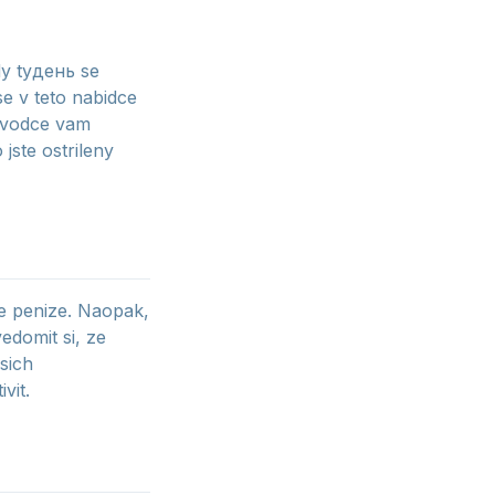
dy tyдень se
se v teto nabidce
ruvodce vam
jste ostrileny
e penize. Naopak,
domit si, ze
sich
vit.