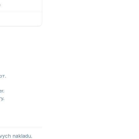
e
рт.
r.
y.
ovych nakladu.