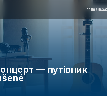
ГОЛОВНА
ЗА
 концерт — путівник
kušené