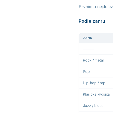
Prvnim a nejdulezi
Podle zanru
ZANR
———
Rock / metal
Pop
Hip-hop / rap
Klasicka музика
Jazz / blues