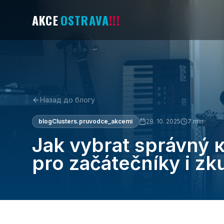
AKCE
OSTRAVA
!!!
Назад до блогу
blogClusters.pruvodce_akcemi
28. 10. 2025
7
min
Jak vybrat správný
pro začátečníky i z