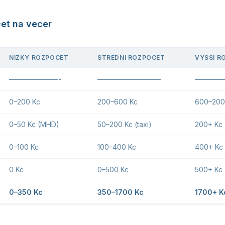
et na vecer
NIZKY ROZPOCET
STREDNI ROZPOCET
VYSSI R
———————-
—————————
————
0–200 Kc
200–600 Kc
600–200
0–50 Kc (MHD)
50–200 Kc (taxi)
200+ Kc 
0–100 Kc
100–400 Kc
400+ Kc
0 Kc
0–500 Kc
500+ Kc
0–350 Kc
350–1700 Kc
1700+ K