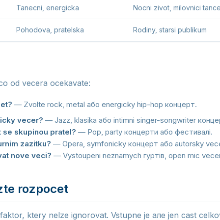
Tanecni, energicka
Nocni zivot, milovnici tanc
Pohodova, pratelska
Rodiny, starsi publikum
co od vecera ocekavate:
jet?
— Zvolte rock, metal або energicky hip-hop концерт.
icky vecer?
— Jazz, klasika або intimni singer-songwriter конце
t se skupinou pratel?
— Pop, party концерти або фестивалі.
urnim zazitku?
— Opera, symfonicky концерт або autorsky vece
at nove veci?
— Vystoupeni neznamych гуртів, open mic vecer
zte rozpocet
 faktor, ktery nelze ignorovat. Vstupne je але jen cast celk