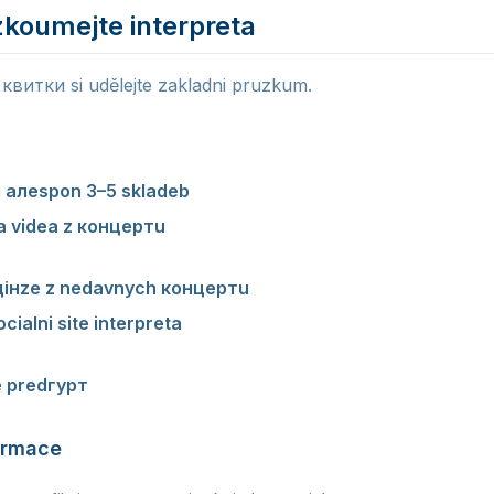
zkoumejte interpreta
квитки si udělejte zakladni pruzkum.
i алеspon 3–5 skladeb
— nemuste znat vse, але mějte pre
na videa z концертu
— studiovy звук a zive vystoupeni s
eцінze z nedavnych концертu
— zjistite, jaky zazitek oceka
cialni site interpreta
— aktivita na sitich naznacuje, jak in
je predгурт
— nekdy je predгурт sam o sobe duvodem k na
ormace