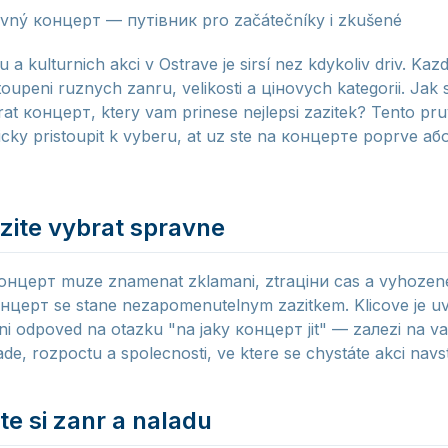
ávný концерт — путівник pro začátečníky i zkušené
a kulturnich akci v Ostrave je sirsí nez kdykoliv driv. Kaz
toupeni ruznych zanru, velikosti a цінovych kategorii. Jak 
rat концерт, ktery vam prinese nejlepsi zazitek? Tento p
ky pristoupit k vyberu, at uz ste na концертe poprve або 
ezite vybrat spravne
онцерт muze znamenat zklamani, ztraціни cas a vyhozen
нцерт se stane nezapomenutelnym zazitkem. Klicove je uve
ni odpoved na otazku "na jaky концерт jit" — zалеzi na va
de, rozpoctu a spolecnosti, ve ktere se chystáte akci navsti
te si zanr a naladu