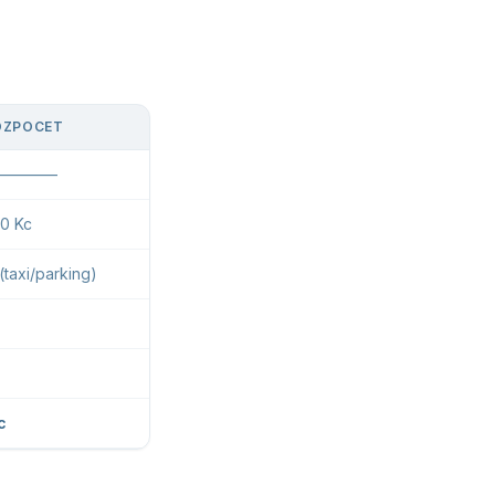
OZPOCET
————
0 Kc
(taxi/parking)
c