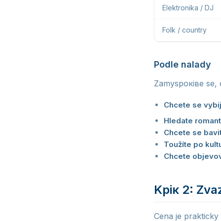
Elektronika / DJ
Folk / country
Podle nalady
Zamysроківe se, 
Chcete se vybi
Hledate romant
Chcete se bavi
Toužíte po kult
Chcete objevov
Kрік 2: Zva
Cena je prakticky