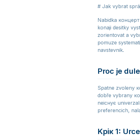
# Jak vybrat spr
Nabidka концертu 
konaji desitky vys
zorientovat a vyb
pomuze systematic
navstevnik.
Proc je dul
Spatne zvoleny к
dobře vybrany ко
neіснує univerzal
preferencich, nala
Kрік 1: Urce