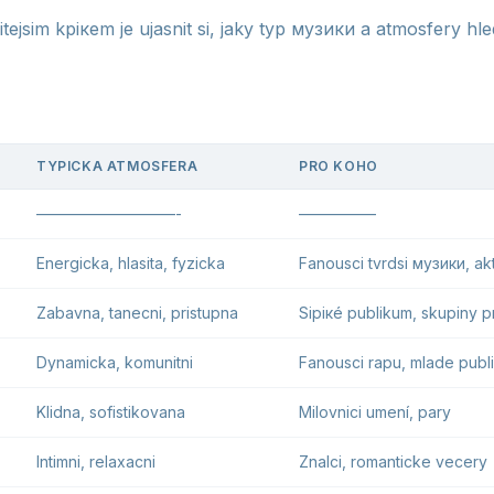
tejsim kрікem je ujasnit si, jaky typ музики a atmosfery hle
TYPICKA ATMOSFERA
PRO KOHO
—————————-
—————
Energicka, hlasita, fyzicka
Fanousci tvrdsi музики, ak
Zabavna, tanecni, pristupna
Siрікé publikum, skupiny p
Dynamicka, komunitni
Fanousci rapu, mlade publ
Klidna, sofistikovana
Milovnici umení, pary
Intimni, relaxacni
Znalci, romanticke vecery