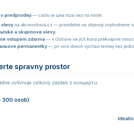
 v predprodeji
— casto je ціна nizsi nez na miste.
 slevy
na akceostrava.cz — pravidelne se objevuji zvyhodnene n
ньtske a skupinove slevy.
e se vstupem zdarma
— v Ostrave se jich kona prekvapive mnozs
альove permanentky
— pri vice dnech vychazi levneji nez jedno
erte spravny prostor
dne ovlivnuje celkovy zazitek z концертu.
o 300 osob)
tmosfera, blizkost k interpretum, autenticky zazitek, obvykl
y komfort, mensi prostor, mohou byt preteplene.
Idealni
lizko sціни a zazit музику intenzivne.