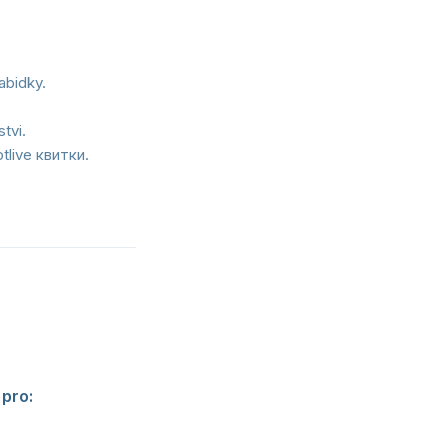
abidky.
tvi.
tlive квитки.
e nizsi vstupne.
 pro:
Fanousky,