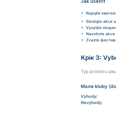
Jak usetrit
Kupujte квитки
Sledujte akce a
Vyuzijte stuде
Navstivte akc
Zvazte фестив
Kрік 3: Vyb
Typ prostoru zasa
Mале kluby (d
Vyhody:
Intimni a
Nevyhody:
Omezen
kteri chteji byt b