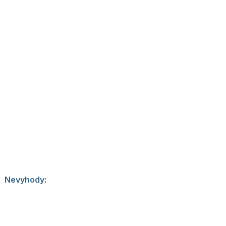
k mista.
:
Vetsinu
ost od sціни,
 interpretu, kde
m.
Nevyhody:
ky, skupiny pratel,