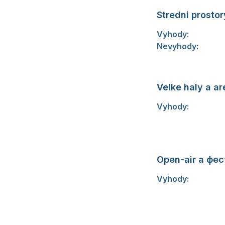
Stredni prosto
Vyhody:
Dobry kom
Nevyhody:
Mohou 
концертu — nabize
Velke haly a a
Vyhody:
Velke pr
vyssi ціни, front
je duraz na шоу a
Open-air a фес
Vyhody:
Unikatni 
Zavislost na poca
obejvovani novych