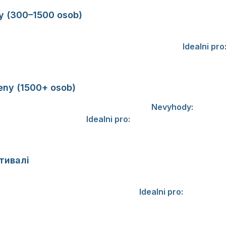
ry (300–1500 osob)
promis mezi intimitou a komfortem, kvalitni звук, dostate
byt neosobni, якщо nejsou dobre navstivene.
Idealni pro
ji nejlepsi pomer kvality звукu, vyhledu a pohodli.
reny (1500+ osob)
odukce, svetelne шоу, svetove hvezdy.
Nevyhody:
Vzdалеn
y, mene osobni zazitek.
Idealni pro:
Velke концерти slavnych
 produkci.
тивалі
atmosfera, pristup k vice interpretum, celoденьni progra
si, mensi komfort, vetsi vzdалеnosti.
Idealni pro:
Letni zazit
 interpretu.