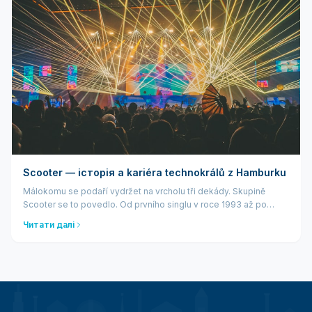
Scooter — історія a kariéra technokrálů z Hamburku
Málokomu se podaří vydržet na vrcholu tři dekády. Skupině
Scooter se to povedlo. Od prvního singlu v roce 1993 až po
současné arénové turné — hamburská formace kolem
Читати далі
charismatického H.P. Baxtera je je...