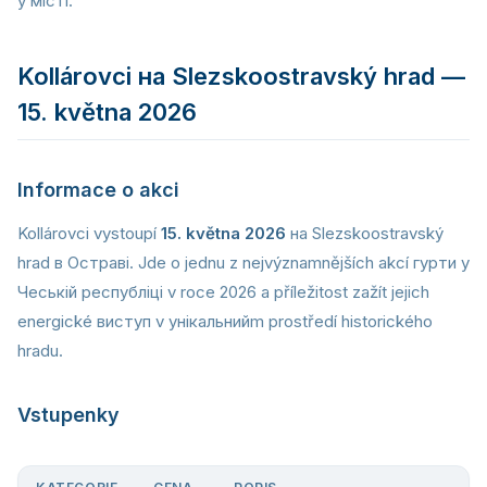
у місті.
Kollárovci на Slezskoostravský hrad —
15. května 2026
Informace o akci
Kollárovci vystoupí
15. května 2026
на Slezskoostravský
hrad в Остраві. Jde o jednu z nejvýznamnějších akcí гурти у
Чеській республіці v roce 2026 a příležitost zažít jejich
energické виступ v унікальнийm prostředí historického
hradu.
Vstupenky