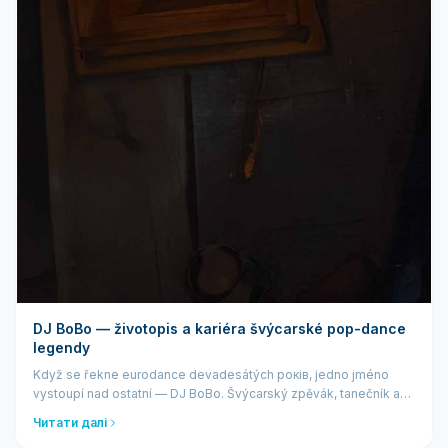
DJ BoBo — životopis a kariéra švýcarské pop-dance
legendy
Když se řekne eurodance devadesátých років, jedno jméno
vystoupí nad ostatní — DJ BoBo. Švýcarský zpěvák, tanečník a
produцінt, vlastním jménem René Peter Baumann, належить k
Читати далі
nejúspěšnějším evropským umělc...