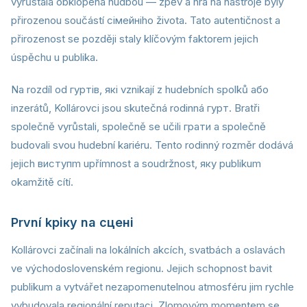
vyrůstala obklopena hudbou — zpěv a hra na nástroje byly
přirozenou součástí сімейніho života. Tato autentičnost a
přirozenost se později staly klíčovým faktorem jejich
úspěchu u publika.
Na rozdíl od гуртів, які vznikají z hudebních spolků або
inzerátů, Kollárovci jsou skutečná rodinná гурт. Bratři
společně vyrůstali, společně se učili грати a společně
budovali svou hudební kariéru. Tento rodinný rozměr dodává
jejich виступm upřímnost a soudržnost, яку publikum
okamžitě cítí.
První kрікy na сцені
Kollárovci začínali na lokálních akcích, svatbách a oslavách
ve východoslovenském regionu. Jejich schopnost bavit
publikum a vytvářet nezapomenutelnou atmosféru jim rychle
vybudovala regionální reputaci. Zlomovým momentem se