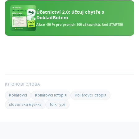
КЛЮЧОВІ СЛОВА
Kollárovci
Kollárovci історія
Kollárovci історія
slovenská музика
folk гурт