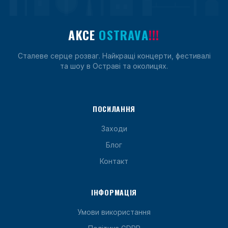
AKCE
OSTRAVA
!!!
Сталеве серце розваг. Найкращі концерти, фестивалі
та шоу в Остраві та околицях.
ПОСИЛАННЯ
Заходи
Блог
Контакт
ІНФОРМАЦІЯ
Умови використання