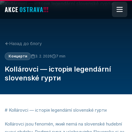
AKCE
OSTRAVA
!!!
Назад до блогу
Концерти
3. 2. 2026
7
min
Kollárovci — історія legendární
slovenské гурти
# Kollárovci — історія legendární slovenské гурти
Kollárovci jsou fenomén, який nemá na slovenské hudební
сцені obdoby. Rodinná гурт z výchoднівho Slovenska si za