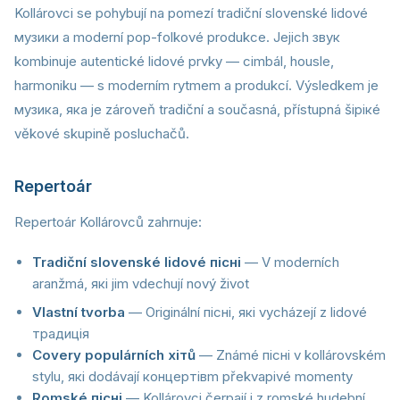
Kollárovci se pohybují na pomezí tradiční slovenské lidové
музики a moderní pop-folkové produkce. Jejich звук
kombinuje autentické lidové prvky — cimbál, housle,
harmoniku — s moderním rytmem a produkcí. Výsledkem je
музика, яка je zároveň tradiční a současná, přístupná šiрікé
věkové skupině posluchačů.
Repertoár
Repertoár Kollárovců zahrnuje:
Tradiční slovenské lidové пісні
— V moderních
aranžmá, які jim vdechují nový život
Vlastní tvorba
— Originální пісні, які vycházejí z lidové
традиція
Covery populárních хітů
— Známé пісні v kollárovském
stylu, які dodávají концертівm překvapivé momenty
Romské пісні
— Kollárovci čerpají i z romské hudební