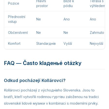
Hlavní
Blíže k
Terasa s
Pozice
prostor
pódiu
výhledem
Přednostní
Ne
Ano
Ano
vstup
Občerstvení
Ne
Ne
Zahrnuto
Komfort
Standarднів
Vyšší
Nejvyšší
FAQ — Často klaденьé otázky
Odkud pocházejí Kollárovci?
Kollárovci pocházejí z výchoднівho Slovenska. Jsou to
bratři, kteří vytvořili rodinnou гуртівu založenou na tradici
slovenské lidové музики v kombinaci s moderními prvky.