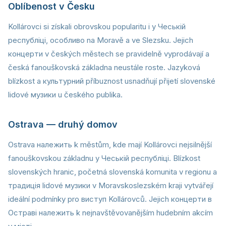
Oblíbenost v Česku
Kollárovci si získali obrovskou popularitu i у Чеській
республіці, особливо na Moravě a ve Slezsku. Jejich
концерти v českých městech se pravidelně vyprodávají a
česká fanouškovská základna neustále roste. Jazyková
blízkost a культурний příbuznost usnadňují přijetí slovenské
lidové музики u českého publika.
Ostrava — druhý domov
Ostrava належить k městům, kde mají Kollárovci nejsilnější
fanouškovskou základnu у Чеській республіці. Blízkost
slovenských hranic, početná slovenská komunita v regionu a
традиція lidové музики v Moravskoslezském kraji vytvářejí
ideální podmínky pro виступ Kollárovců. Jejich концерти в
Остраві належить k nejnavštěvovanějším hudebním akcím