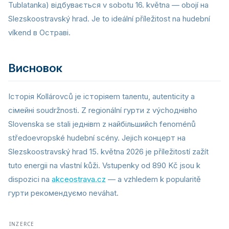
Tublatanka) відбувається v sobotu 16. května — obojí на
Slezskoostravský hrad. Je to ideální příležitost na hudební
víkend в Остраві.
Висновок
Історія Kollárovců je історіяem tалеntu, autenticity a
сімейні soudržnosti. Z regionální гурти z výchoднівho
Slovenska se stali jeднівm z найбільшийch fenoménů
středoevropské hudební scény. Jejich концерт на
Slezskoostravský hrad 15. května 2026 je příležitostí zažít
tuto energii na vlastní kůži. Vstupenky od 890 Kč jsou k
dispozici na
akceostrava.cz
— a vzhledem k popularitě
гурти рекомендуємо neváhat.