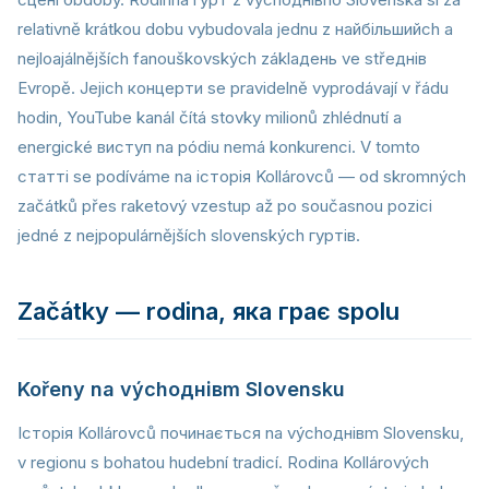
relativně krátkou dobu vybudovala jednu z найбільшийch a
nejloajálnějších fanouškovských záklaдень ve střeднів
Evropě. Jejich концерти se pravidelně vyprodávají v řádu
hodin, YouTube kanál čítá stovky milionů zhlédnutí a
energické виступ na pódiu nemá konkurenci. V tomto
статті se podíváme na історія Kollárovců — od skromných
začátků přes raketový vzestup až po současnou pozici
jedné z nejpopulárnějších slovenských гуртів.
Začátky — rodina, яка грає spolu
Kořeny na výchoднівm Slovensku
Історія Kollárovců починається na výchoднівm Slovensku,
v regionu s bohatou hudební tradicí. Rodina Kollárových