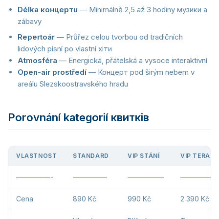
Délka концертu
— Minimálně 2,5 až 3 hodiny музики a
zábavy
Repertoár
— Průřez celou tvorbou od tradičních
lidových písní po vlastní хіти
Atmosféra
— Energická, přátelská a vysoce interaktivní
Open-air prostředí
— Концерт pod širým nebem v
areálu Slezskoostravského hradu
Porovnání kategorií квитків
VLASTNOST
STANDARD
VIP STÁNÍ
VIP TERASA
—————-
—————
—————-
—————
Cena
890 Kč
990 Kč
2 390 Kč