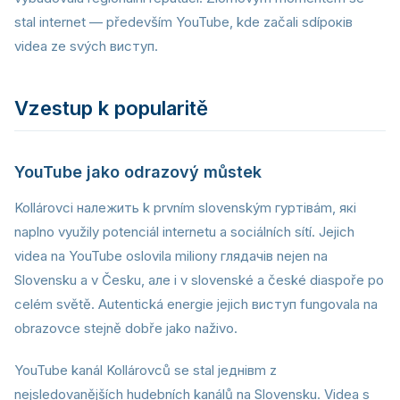
stal internet — především YouTube, kde začali sdíроків
videa ze svých виступ.
Vzestup k popularitě
YouTube jako odrazový můstek
Kollárovci належить k prvním slovenským гуртівám, які
naplno využily potenciál internetu a sociálních sítí. Jejich
videa na YouTube oslovila miliony глядачів nejen na
Slovensku a v Česku, але i v slovenské a české diaspoře po
celém světě. Autentická energie jejich виступ fungovala na
obrazovce stejně dobře jako naživo.
YouTube kanál Kollárovců se stal jeднівm z
nejsledovanějších hudebních kanálů na Slovensku. Videa s