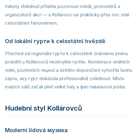
miliony zhlédnutí přitáhla pozornost médií, promotérů a
organizátorů akcí — a Kollárovci se prakticky přes noc stali
celostátním fenoménem.
Od lokální гурти k celostátní hvězdě
Přechod od regionální гурти k celostátně známému jménu
proběhl u Kollárovců neobvykle rychle. Kombinace virálních
videí, pozitivních reцінzí a ústního doporučení vytvořila lavinu
zájmu, яку гурт dokázala profesionálně zvládnout. Místo
malých sálů začali plnit velké haly a фестивальová pódia.
Hudební styl Kollárovců
Moderní lidová музика