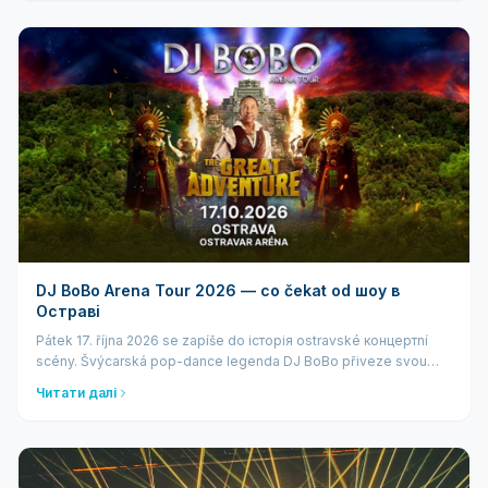
DJ BoBo Arena Tour 2026 — co čekat od шоу в
Остраві
Pátek 17. října 2026 se zapíše do історія ostravské концертní
scény. Švýcarská pop-dance legenda DJ BoBo přiveze svou
monumentální Arena Tour 2026 do Ostravar Arény. Jde o jednu z
Читати далі
mála českých zastáv...