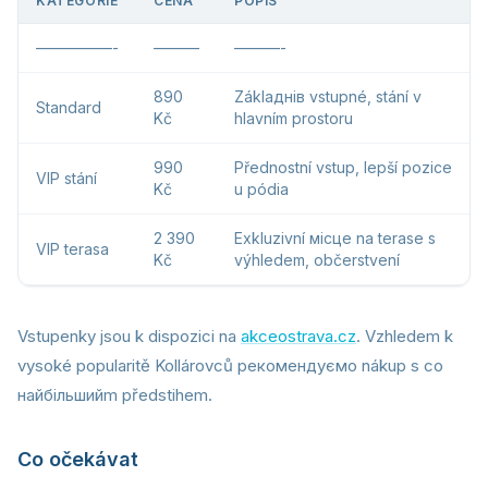
KATEGORIE
CENA
POPIS
—————-
———
———-
890
Záklaднів vstupné, stání v
Standard
Kč
hlavním prostoru
990
Přednostní vstup, lepší pozice
VIP stání
Kč
u pódia
2 390
Exkluzivní місце na terase s
VIP terasa
Kč
výhledem, občerstvení
Vstupenky jsou k dispozici na
akceostrava.cz
. Vzhledem k
vysoké popularitě Kollárovců рекомендуємо nákup s co
найбільшийm předstihem.
Co očekávat