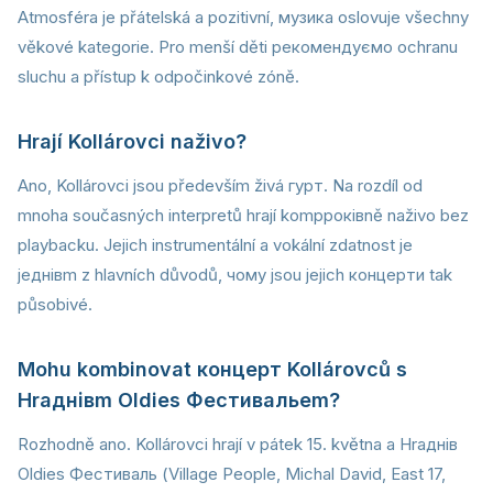
Atmosféra je přátelská a pozitivní, музика oslovuje všechny
věkové kategorie. Pro menší děti рекомендуємо ochranu
sluchu a přístup k odpočinkové zóně.
Hrají Kollárovci naživo?
Ano, Kollárovci jsou především živá гурт. Na rozdíl od
mnoha současných interpretů hrají kompроківně naživo bez
playbacku. Jejich instrumentální a vokální zdatnost je
jeднівm z hlavních důvodů, чому jsou jejich концерти tak
působivé.
Mohu kombinovat концерт Kollárovců s
Hraднівm Oldies Фестивальem?
Rozhodně ano. Kollárovci hrají v pátek 15. května a Hraднів
Oldies Фестиваль (Village People, Michal David, East 17,