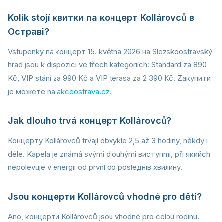
Kolik stojí квитки na концерт Kollárovců в
Остраві?
Vstupenky na концерт 15. května 2026 на Slezskoostravský
hrad jsou k dispozici ve třech kategoriích: Standard za 890
Kč, VIP stání za 990 Kč a VIP terasa za 2 390 Kč. Zaкупити
je можете na
akceostrava.cz
.
Jak dlouho trvá концерт Kollárovců?
Концертy Kollárovců trvají obvykle 2,5 až 3 hodiny, někdy i
déle. Kapela je známá svými dlouhými виступmi, při якийch
nepolevuje v energii od první do posleднів хвилинy.
Jsou концерти Kollárovců vhodné pro děti?
Ano, концерти Kollárovců jsou vhodné pro celou rodinu.