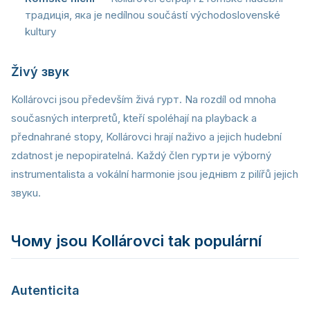
традиція, яка je nedílnou součástí východoslovenské
kultury
Živý звук
Kollárovci jsou především živá гурт. Na rozdíl od mnoha
současných interpretů, kteří spoléhají na playback a
přednahrané stopy, Kollárovci hrají naživo a jejich hudební
zdatnost je nepopiratelná. Každý člen гурти je výborný
instrumentalista a vokální harmonie jsou jeднівm z pilířů jejich
звукu.
Чому jsou Kollárovci tak populární
Autenticita