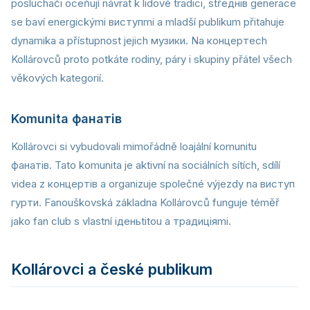
posluchači oceňují návrat k lidové tradici, střeднів generace
se baví energickými виступmi a mladší publikum přitahuje
dynamika a přístupnost jejich музики. Na концертech
Kollárovců proto potkáte rodiny, páry i skupiny přátel všech
věkových kategorií.
Komunita фанатів
Kollárovci si vybudovali mimořádně loajální komunitu
фанатів. Tato komunita je aktivní na sociálních sítích, sdílí
videa z концертів a organizuje společné výjezdy na виступ
гурти. Fanouškovská základna Kollárovců funguje téměř
jako fan club s vlastní iденьtitou a традиціяmi.
Kollárovci a české publikum