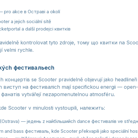
 pro akce в Остраві a okolí
ter a jejich sociální sítě
ketportal a další prodejci квитків
videlně kontrolovat tyto zdroje, тому що квитки na Scoo
í velmi rychle.
ských фестивальech
 концертів se Scooter pravidelně objevují jako headlineř
h виступ на фестиваліch mají specifickou energii — open-a
ce фанатів vytvářejí nezapomenutelnou atmosféru.
de Scooter v minulosti vystoupili, належить:
(Ostrava) — jeдень z найбільшийch dance фестивалів ve střeдн
 and bass фестиваль, kde Scooter překvapili jako speciální hos