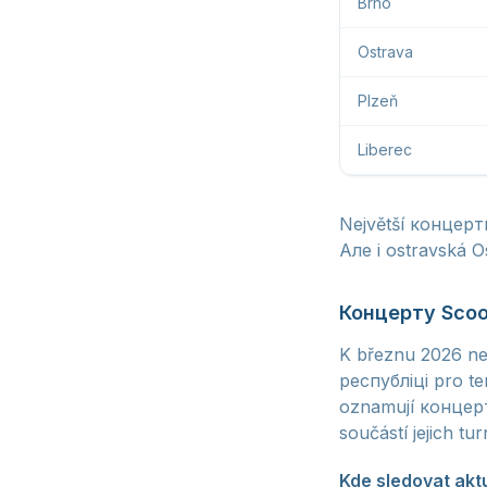
Brno
Ostrava
Plzeň
Liberec
Největší концерти
Але i ostravská 
Концертy Scoot
K březnu 2026 ne
республіці pro t
oznamují концерти
součástí jejich tur
Kde sledovat akt