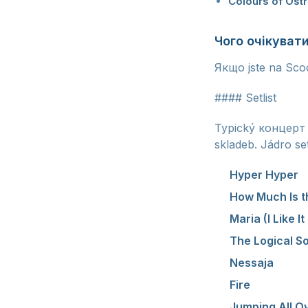
Colours of Ost
Чого очікуват
Якщо jste na Scoo
#### Setlist
Typický концерт S
skladeb. Jádro set
Hyper Hyper
—
How Much Is t
Maria (I Like I
The Logical S
Nessaja
— epic
Fire
— temný a
Jumping All O