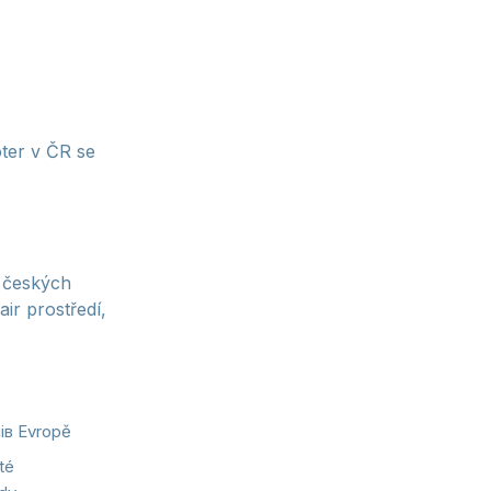
ter v ČR se
i českých
ir prostředí,
ів Evropě
té