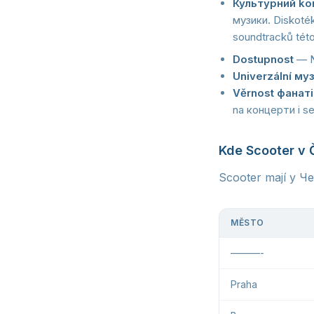
Культурний kon
музики. Diskoték
soundtracků této
Dostupnost
— N
Univerzální му
Věrnost фанаті
na концерти i s
Kde Scooter v 
Scooter mají у Че
MĚSTO
———-
Praha