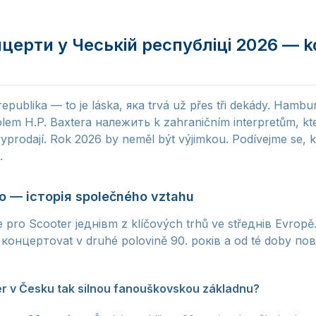
церти у Чеській республіці 2026 — kd
epublika — to je láska, яка trvá už přes tři dekády. Hamb
lem H.P. Baxtera належить k zahraničním interpretům, kte
 vyprodají. Rok 2026 by neměl být výjimkou. Podívejme se,
.
o — історія společného vztahu
e pro Scooter jeднівm z klíčových trhů ve střeднів Evropě
ě концертovat v druhé polovině 90. років a od té doby по
r v Česku tak silnou fanouškovskou základnu?