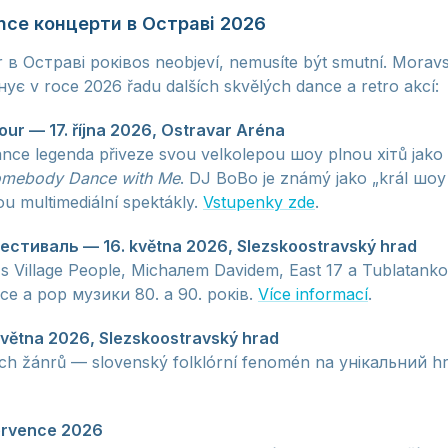
ance концерти в Остраві 2026
r в Остраві роківos neobjeví, nemusíte být smutní. Morav
є v roce 2026 řadu dalších skvělých dance a retro akcí:
ur — 17. října 2026, Ostravar Aréna
nce legenda přiveze svou velkolepou шоу plnou хітů jako
mebody Dance with Me
. DJ BoBo je známý jako „král шоу
u multimediální spektákly.
Vstupenky zde
.
Фестиваль — 16. května 2026, Slezskoostravský hrad
 Village People, Michалеm Davidem, East 17 a Tublatankou
ce a pop музики 80. a 90. років.
Více informací
.
 května 2026, Slezskoostravský hrad
ých žánrů — slovenský folklórní fenomén na унікальний hr
července 2026