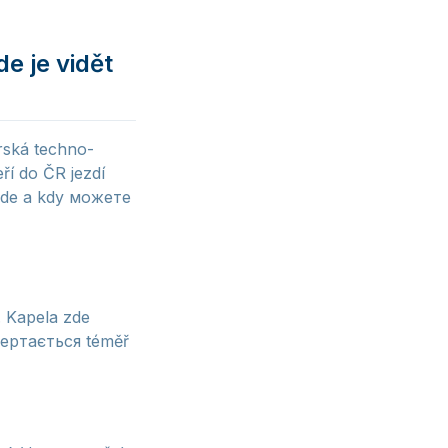
e je vidět
urská techno-
ří do ČR jezdí
 kde a kdy можете
. Kapela zde
вертається téměř