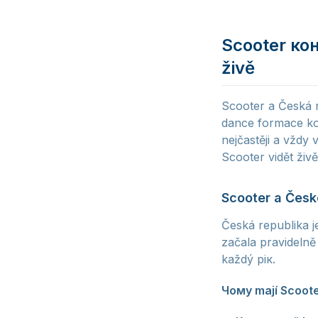
Scooter кон
živě
Scooter a Česká r
dance formace ko
nejčastěji a vždy
Scooter vidět živě
Scooter a Česk
Česká republika j
začala pravideln
každý рік.
Чому mají Scoote