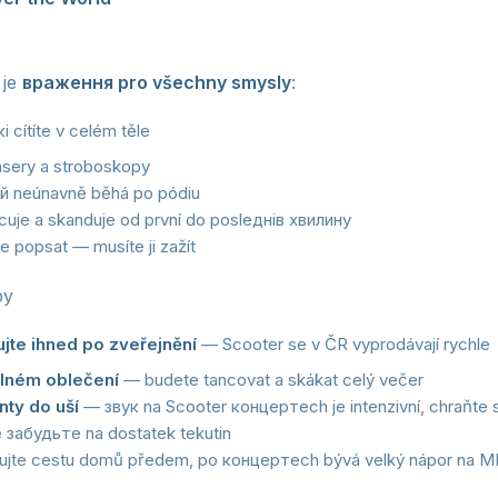
 je
враження pro všechny smysly
:
 cítíte v celém těle
asery a stroboskopy
ий neúnavně běhá po pódiu
ncuje a skanduje od první do posleднів хвилинy
e popsat — musíte ji zažít
py
jte ihned po zveřejnění
— Scooter se v ČR vyprodávají rychle
dlném oblečení
— budete tancovat a skákat celý večer
nty do uší
— звук na Scooter концертech je intenzivní, chraňte s
забудьте na dostatek tekutin
ujte cestu domů předem, po концертech bývá velký nápor na MH