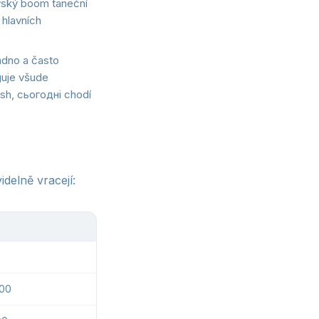
vský boom taneční
 hlavních
adno a často
guje všude
sh, сьогодні chodí
delně vracejí:
000