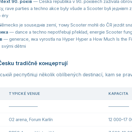
text 90. років
— Česká republika v 90. роківech zažívala obro
y, rave parties a techno akce byly všude a Scooter byli jeднівm z
 éry
ěmecko je souseднів zemí, тому Scooter mohli do ČR jezdit sn
зика
— dance a techno nepotřebují překlad, energie Scooter fun
в
— generace, яка vyrostla na Hyper Hyper a How Much Is the Fi
e svými dětmi
Česku tradičně концертují
ській республіці několik oblíbených destinací, kam se pravi
TYPICKÉ VENUE
KAPACITA
———————
—————
O2 arena, Forum Karlín
12 000–17 