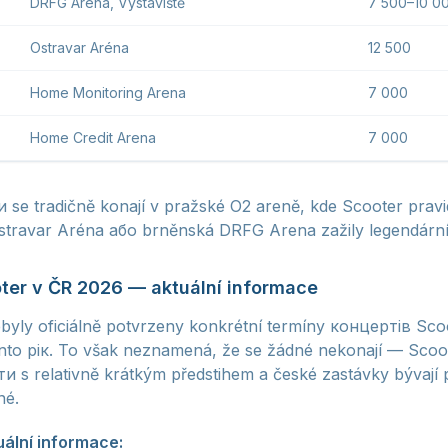
DRFG Arena, Výstaviště
7 500–10 0
Ostravar Aréna
12 500
Home Monitoring Arena
7 000
Home Credit Arena
7 000
 se tradičně konají v pražské O2 areně, kde Scooter pravi
Ostravar Aréna або brněnská DRFG Arena zažily legendárn
er v ČR 2026 — aktuální informace
byly oficiálně potvrzeny konkrétní termíny концертів Sco
ento рік. To však neznamená, že se žádné nekonají — Scoo
 s relativně krátkým předstihem a české zastávky bývají 
né.
uální informace: