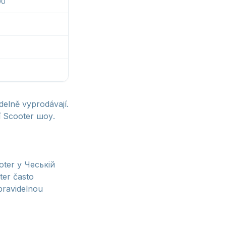
00
delně vyprodávají.
í Scooter шоу.
oter у Чеській
ter často
pravidelnou