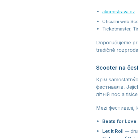
akceostrava.cz
—
Oficiální web Scoo
Ticketmaster, Tic
Doporučujeme pra
tradičně rozprodaj
Scooter na če
Крім samostatných
фестивалів. Jejic
літній noc a tisí
Mezi фестивалі, k
Beats for Love
Let It Roll
— drum