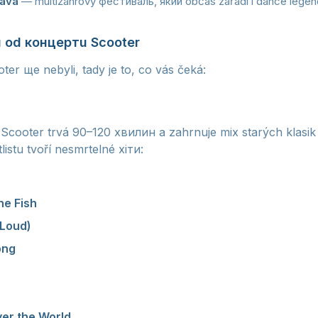
rava
— multižánrový фестиваль, який občas zařadí i dance lege
и od концертu Scooter
ter ще nebyli, tady je to, co vás čeká:
cooter trvá 90–120 хвилин a zahrnuje mix starých klasik 
listu tvoří nesmrtelné хіти:
 většinou jako úvoднів або závěrečná skladba
he Fish
— vždy vyvolá obrovskou reakci
t Loud)
— publikum співає každé slovo
ong
— jeдень z nejemotivnějších momentů шоу
ký refrén v podání tisíců lidí
 intenzivní moment концертu
ver the World
— anthemický track pro závěr