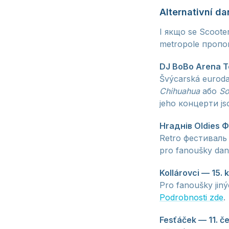
Alternativní d
I якщо se Scoote
metropole пропону
DJ BoBo Arena To
Švýcarská euroda
Chihuahua
або
So
jeho концерти jso
Hraднів Oldies 
Retro фестиваль s
pro fanoušky dan
Kollárovci — 15.
Pro fanoušky jin
Podrobnosti zde
.
Fesťáček — 11. 