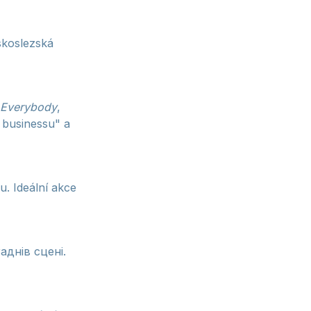
skoslezská
Everybody
,
 businessu" a
. Ideální akce
aднів сцені.