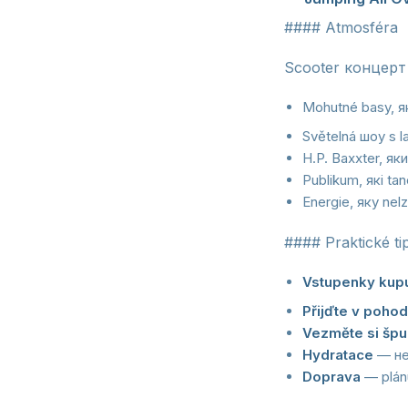
#### Atmosféra
Scooter концерт
Mohutné basy, які
Světelná шоу s l
H.P. Baxxter, як
Publikum, які ta
Energie, яку nelz
#### Praktické ti
Vstupenky kupu
Přijďte v poho
Vezměte si špu
Hydratace
— не 
Doprava
— plán