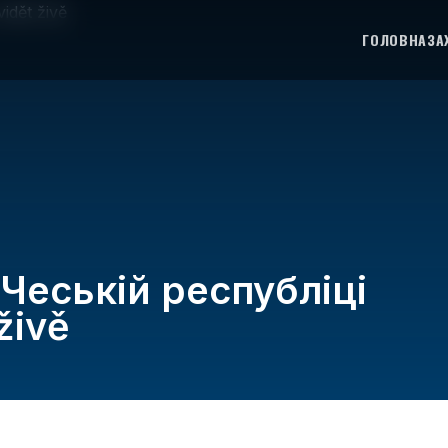
ГОЛОВНА
ЗА
 Чеській республіці
živě