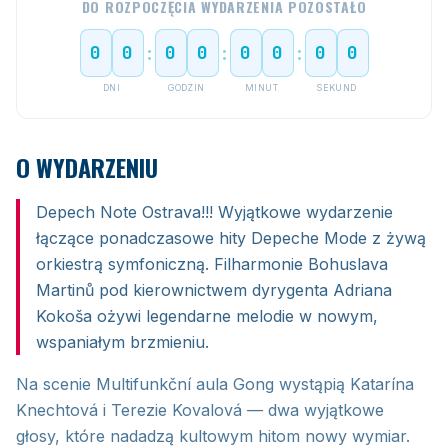
DO ROZPOCZĘCIA WYDARZENIA POZOSTAŁO
0
0
0
0
0
0
0
0
:
:
:
DNI
GODZIN
MINUT
SEKUND
O WYDARZENIU
Depech Note Ostrava!!! Wyjątkowe wydarzenie
łączące ponadczasowe hity Depeche Mode z żywą
orkiestrą symfoniczną. Filharmonie Bohuslava
Martinů pod kierownictwem dyrygenta Adriana
Kokoša ożywi legendarne melodie w nowym,
wspaniałym brzmieniu.
Na scenie Multifunkční aula Gong wystąpią Katarína
Knechtová i Terezie Kovalová — dwa wyjątkowe
głosy, które nadadzą kultowym hitom nowy wymiar.