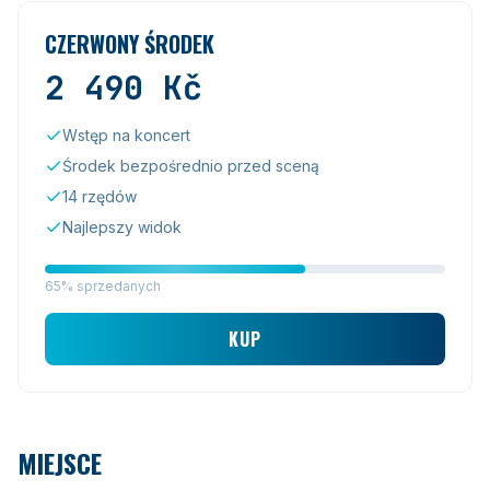
CZERWONY ŚRODEK
2 490
Kč
Wstęp na koncert
Środek bezpośrednio przed sceną
14 rzędów
Najlepszy widok
65% sprzedanych
KUP
MIEJSCE