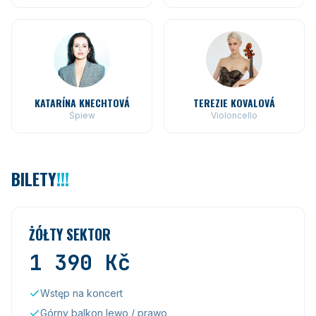
KATARÍNA KNECHTOVÁ
TEREZIE KOVALOVÁ
Śpiew
Violoncello
BILETY
!!!
ŻÓŁTY SEKTOR
1 390
Kč
Wstęp na koncert
Górny balkon lewo / prawo