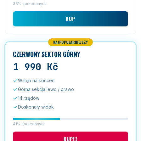
33% sprzedanych
KUP
NAJPOPULARNIEJSZY
CZERWONY SEKTOR GÓRNY
1 990
Kč
Wstęp na koncert
Górna sekcja lewo / prawo
14 rzędów
Doskonały widok
41% sprzedanych
KUP!!!