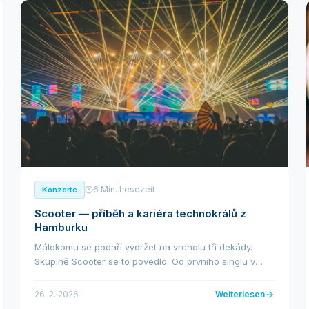
6 Min. Lesezeit
Konzerte
Scooter — příběh a kariéra technokrálů z
Hamburku
Málokomu se podaří vydržet na vrcholu tři dekády.
Skupině Scooter se to povedlo. Od prvního singlu v
roce 1993 až po současné arénové turné —
hamburská formace kolem charismatického H.P.
26. 2. 2026
Weiterlesen
Baxtera je je...