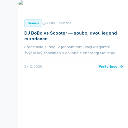
6 Min. Lesezeit
Genres
DJ BoBo vs Scooter — souboj dvou legend
eurodance
Představte si ring. V jednom rohu stojí elegantní
švýcarský showman s dokonale choreografovanou
show. V druhém rohu energický Němec s baseballkou
a nesmrtelným pokřikem „Hyper! Hyper!". DJ BoBo
27. 2. 2026
Weiterlesen
versus...