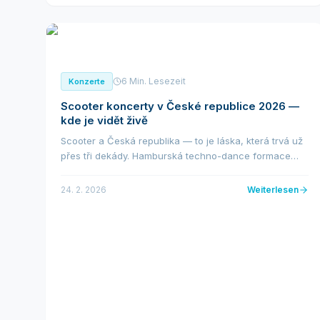
6 Min. Lesezeit
Konzerte
Scooter koncerty v České republice 2026 —
kde je vidět živě
Scooter a Česká republika — to je láska, která trvá už
přes tři dekády. Hamburská techno-dance formace
kolem H.P. Baxtera patří k zahraničním interpretům,
kteří do ČR jezdí nejčastěji a vždy vyprodají...
24. 2. 2026
Weiterlesen