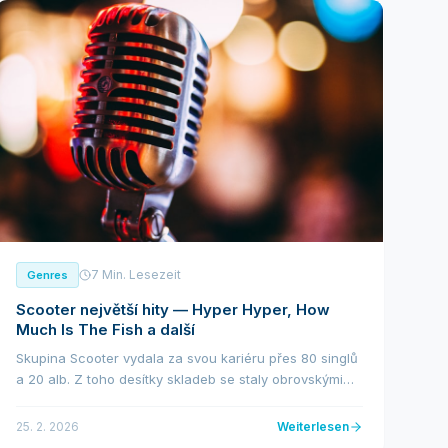
7 Min. Lesezeit
Genres
Scooter největší hity — Hyper Hyper, How
Much Is The Fish a další
Skupina Scooter vydala za svou kariéru přes 80 singlů
a 20 alb. Z toho desítky skladeb se staly obrovskými
hity, které zná každý, kdo někdy vstoupil na taneční
parket. Pojďme si projít ty největší — c...
25. 2. 2026
Weiterlesen