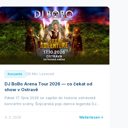
5 Min. Lesezeit
Konzerte
DJ BoBo Arena Tour 2026 — co čekat od
show v Ostravě
Pátek 17. října 2026 se zapíše do historie ostravské
koncertní scény. Švýcarská pop-dance legenda DJ
BoBo přiveze svou monumentální Arena Tour 2026 do
Ostravar Arény. Jde o jednu z mála českých zastáv...
3. 3. 2026
Weiterlesen