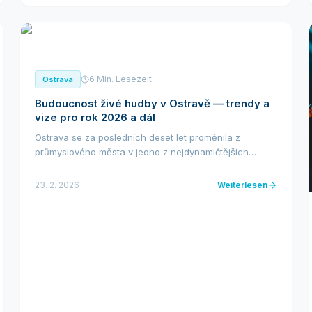
6 Min. Lesezeit
Ostrava
Budoucnost živé hudby v Ostravě — trendy a
vize pro rok 2026 a dál
Ostrava se za posledních deset let proměnila z
průmyslového města v jedno z nejdynamičtějších
kulturních center České republiky. Živá hudba tu nežije
jen díky tradičním festivalům — roste díky novým p...
23. 2. 2026
Weiterlesen