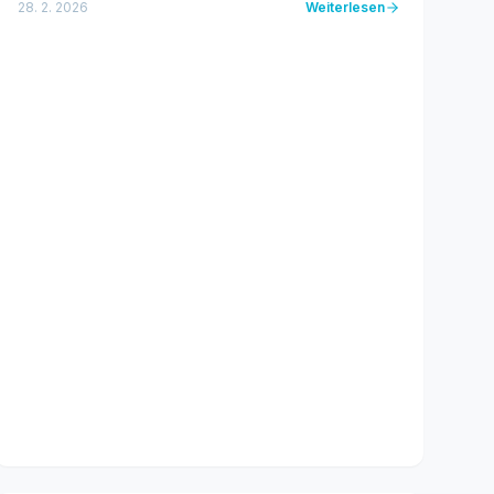
miliony věrných posluchačů po celém světě, se...
28. 2. 2026
Weiterlesen