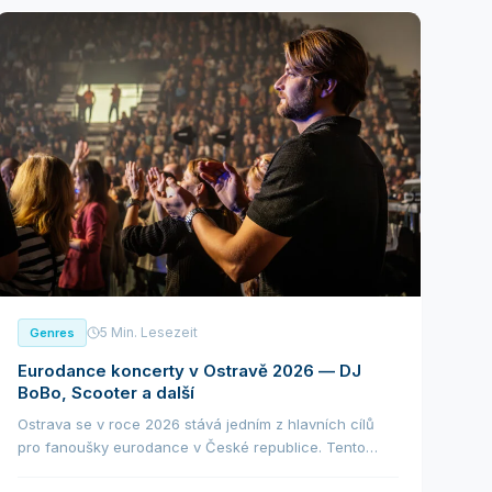
5 Min. Lesezeit
Genres
Eurodance koncerty v Ostravě 2026 — DJ
BoBo, Scooter a další
Ostrava se v roce 2026 stává jedním z hlavních cílů
pro fanoušky eurodance v České republice. Tento
žánr, který definoval taneční scénu 90. let a stále má