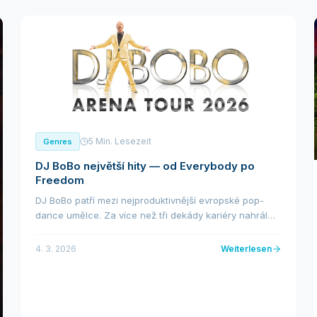
5 Min. Lesezeit
Genres
DJ BoBo největší hity — od Everybody po
Freedom
DJ BoBo patří mezi nejproduktivnější evropské pop-
dance umělce. Za více než tři dekády kariéry nahrál
stovky skladeb, z nichž desítky se staly mezinárodními
hity. Některé z nich zná prakticky každý, k...
4. 3. 2026
Weiterlesen