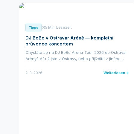
5 Min. Lesezeit
Tipps
DJ BoBo v Ostravar Aréně — kompletní
průvodce koncertem
Chystáte se na DJ BoBo Arena Tour 2026 do Ostravar
Arény? Ať už jste z Ostravy, nebo přijíždíte z jiného
konce republiky, tento průvodce vám pomůže
naplánovat celý večer bez stresu. Od dopravy přes
2. 3. 2026
Weiterlesen
pa...