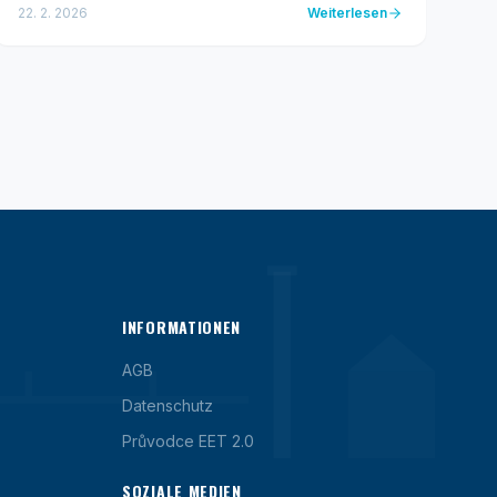
arény. Scooter live show není jen koncert...
22. 2. 2026
Weiterlesen
INFORMATIONEN
AGB
Datenschutz
Průvodce EET 2.0
SOZIALE MEDIEN