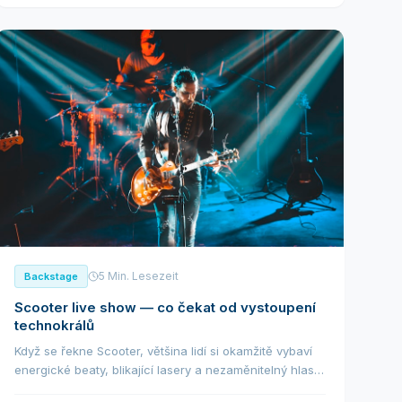
5 Min. Lesezeit
Backstage
Scooter live show — co čekat od vystoupení
technokrálů
Když se řekne Scooter, většina lidí si okamžitě vybaví
energické beaty, blikající lasery a nezaměnitelný hlas
H.P. Baxtera řvoucího „Hyper Hyper!" do zaplněné